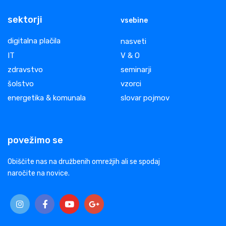
sektorji
vsebine
digitalna plačila
nasveti
IT
V & O
zdravstvo
seminarji
šolstvo
vzorci
energetika & komunala
slovar pojmov
povežimo se
Obiščite nas na družbenih omrežjih ali se spodaj
naročite na novice.