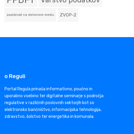
PPDFT
Varstvo podatkov
ZVOP-2
zasebnost na delovnem mestu
o Reguli
Portal Regula prinaša informativno, poučno in
uporabno vsebino ter digitalne seminarje s področja
regulative v različnih poslovnih sektorjih kot so
elektronsko bančništvo, informacijska tehnologija,
zdravstvo, šolstvo ter energetika in komunala.