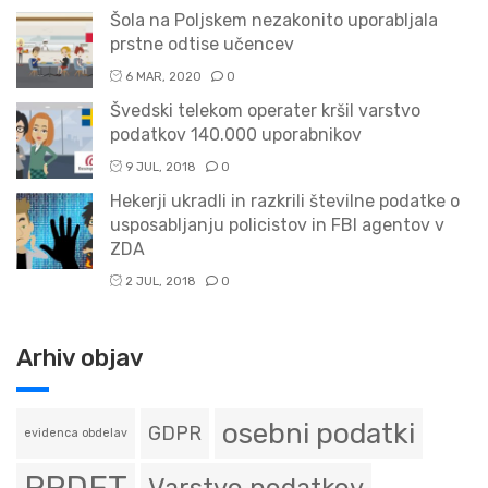
Šola na Poljskem nezakonito uporabljala
prstne odtise učencev
6 MAR, 2020
0
Švedski telekom operater kršil varstvo
podatkov 140.000 uporabnikov
9 JUL, 2018
0
Hekerji ukradli in razkrili številne podatke o
usposabljanju policistov in FBI agentov v
ZDA
2 JUL, 2018
0
Arhiv objav
osebni podatki
GDPR
evidenca obdelav