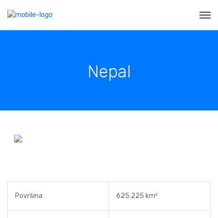
Nepal
Površina:
625.225 km²