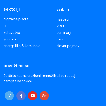
sektorji
vsebine
digitalna plačila
nasveti
IT
V & O
zdravstvo
seminarji
šolstvo
vzorci
energetika & komunala
slovar pojmov
povežimo se
Obiščite nas na družbenih omrežjih ali se spodaj
naročite na novice.