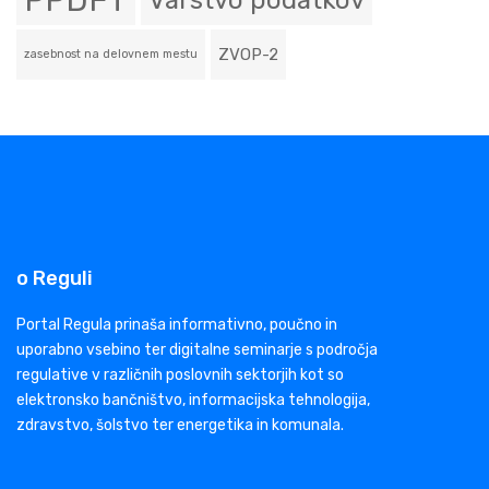
PPDFT
Varstvo podatkov
ZVOP-2
zasebnost na delovnem mestu
o Reguli
Portal Regula prinaša informativno, poučno in
uporabno vsebino ter digitalne seminarje s področja
regulative v različnih poslovnih sektorjih kot so
elektronsko bančništvo, informacijska tehnologija,
zdravstvo, šolstvo ter energetika in komunala.