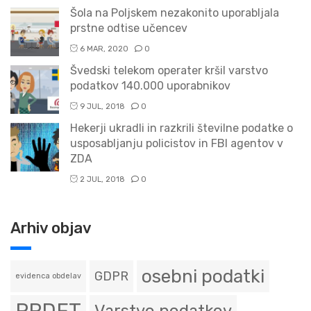
Šola na Poljskem nezakonito uporabljala
prstne odtise učencev
6 MAR, 2020
0
Švedski telekom operater kršil varstvo
podatkov 140.000 uporabnikov
9 JUL, 2018
0
Hekerji ukradli in razkrili številne podatke o
usposabljanju policistov in FBI agentov v
ZDA
2 JUL, 2018
0
Arhiv objav
osebni podatki
GDPR
evidenca obdelav