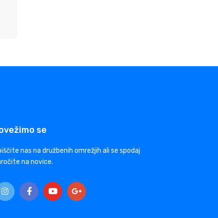
ovežimo se
iščite nas na družbenih omrežjih ali se spodaj
ročite na novice.