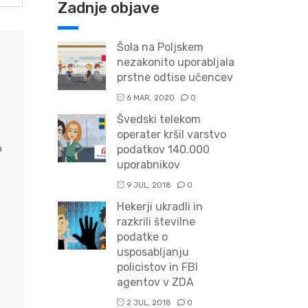
Zadnje objave
Šola na Poljskem
nezakonito uporabljala
prstne odtise učencev
6 MAR, 2020
0
Švedski telekom
operater kršil varstvo
a
podatkov 140.000
uporabnikov
9 JUL, 2018
0
Hekerji ukradli in
razkrili številne
podatke o
usposabljanju
policistov in FBI
agentov v ZDA
2 JUL, 2018
0