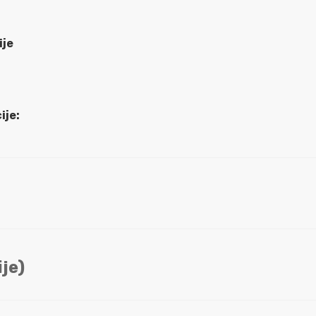
ije
ije:
je)