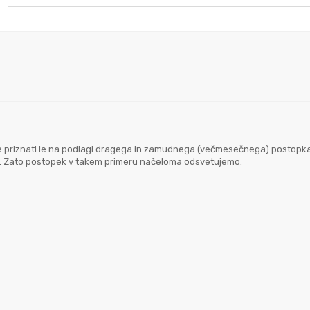
goče priznati le na podlagi dragega in zamudnega (večmesečnega) postopk
em. Zato postopek v takem primeru načeloma odsvetujemo.