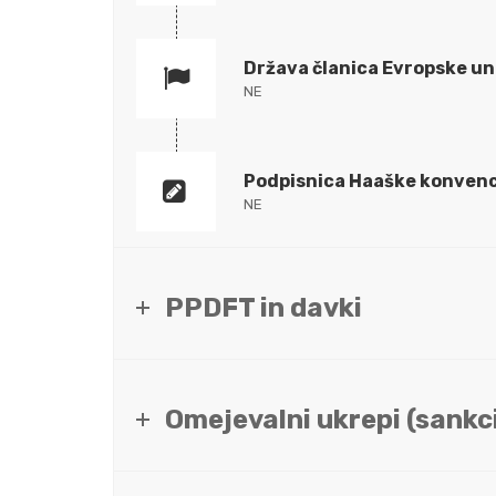
Država članica Evropske un
NE
Podpisnica Haaške konvenc
NE
PPDFT in davki
Omejevalni ukrepi (sankci