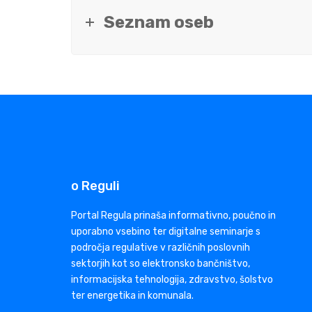
Seznam oseb
o Reguli
Portal Regula prinaša informativno, poučno in
uporabno vsebino ter digitalne seminarje s
področja regulative v različnih poslovnih
sektorjih kot so elektronsko bančništvo,
informacijska tehnologija, zdravstvo, šolstvo
ter energetika in komunala.