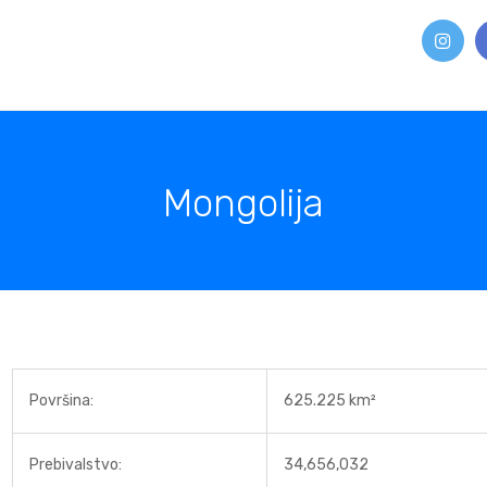
Mongolija
Površina:
625.225 km²
Prebivalstvo:
34,656,032