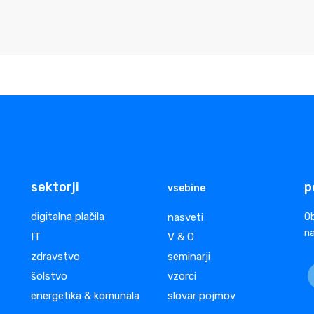
sektorji
p
vsebine
digitalna plačila
nasveti
Ob
na
IT
V & O
zdravstvo
seminarji
šolstvo
vzorci
energetika & komunala
slovar pojmov