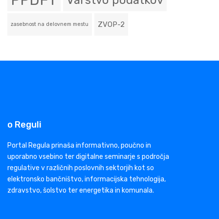
PPDFT
Varstvo podatkov
ZVOP-2
zasebnost na delovnem mestu
o Reguli
Portal Regula prinaša informativno, poučno in
uporabno vsebino ter digitalne seminarje s področja
regulative v različnih poslovnih sektorjih kot so
elektronsko bančništvo, informacijska tehnologija,
zdravstvo, šolstvo ter energetika in komunala.