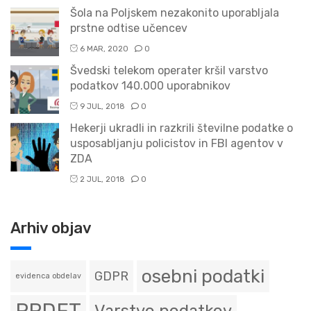
Šola na Poljskem nezakonito uporabljala
prstne odtise učencev
6 MAR, 2020
0
Švedski telekom operater kršil varstvo
podatkov 140.000 uporabnikov
9 JUL, 2018
0
Hekerji ukradli in razkrili številne podatke o
usposabljanju policistov in FBI agentov v
ZDA
2 JUL, 2018
0
Arhiv objav
osebni podatki
GDPR
evidenca obdelav