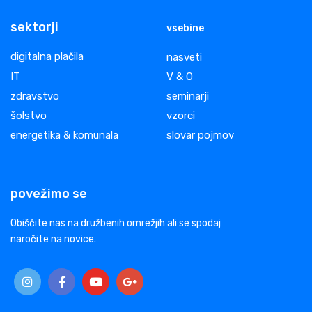
sektorji
vsebine
digitalna plačila
nasveti
IT
V & O
zdravstvo
seminarji
šolstvo
vzorci
energetika & komunala
slovar pojmov
povežimo se
Obiščite nas na družbenih omrežjih ali se spodaj
naročite na novice.