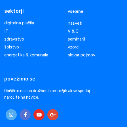
sektorji
vsebine
digitalna plačila
nasveti
IT
V & O
zdravstvo
seminarji
šolstvo
vzorci
energetika & komunala
slovar pojmov
povežimo se
Obiščite nas na družbenih omrežjih ali se spodaj
naročite na novice.