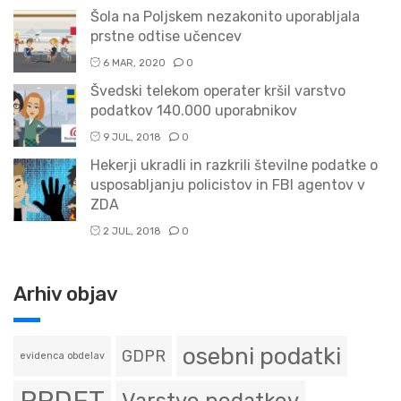
Šola na Poljskem nezakonito uporabljala
prstne odtise učencev
6 MAR, 2020
0
Švedski telekom operater kršil varstvo
podatkov 140.000 uporabnikov
9 JUL, 2018
0
Hekerji ukradli in razkrili številne podatke o
usposabljanju policistov in FBI agentov v
ZDA
2 JUL, 2018
0
Arhiv objav
osebni podatki
GDPR
evidenca obdelav