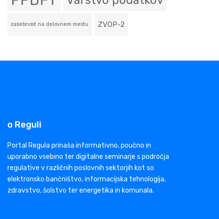
PPDFT
Varstvo podatkov
ZVOP-2
zasebnost na delovnem mestu
o Reguli
Portal Regula prinaša informativno, poučno in
uporabno vsebino ter digitalne seminarje s področja
regulative v različnih poslovnih sektorjih kot so
elektronsko bančništvo, informacijska tehnologija,
zdravstvo, šolstvo ter energetika in komunala.