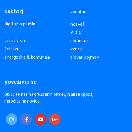
sektorji
vsebine
digitalna plačila
nasveti
IT
V & O
zdravstvo
seminarji
šolstvo
vzorci
energetika & komunala
slovar pojmov
povežimo se
Obiščite nas na družbenih omrežjih ali se spodaj
naročite na novice.