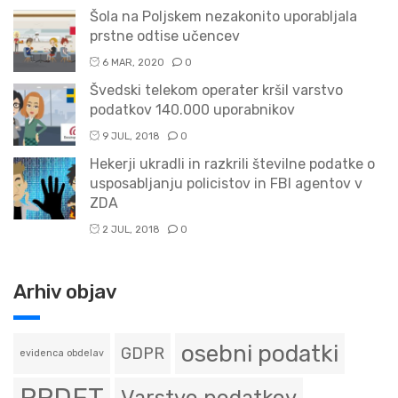
Šola na Poljskem nezakonito uporabljala
prstne odtise učencev
6 MAR, 2020
0
Švedski telekom operater kršil varstvo
podatkov 140.000 uporabnikov
9 JUL, 2018
0
Hekerji ukradli in razkrili številne podatke o
usposabljanju policistov in FBI agentov v
ZDA
2 JUL, 2018
0
Arhiv objav
osebni podatki
GDPR
evidenca obdelav