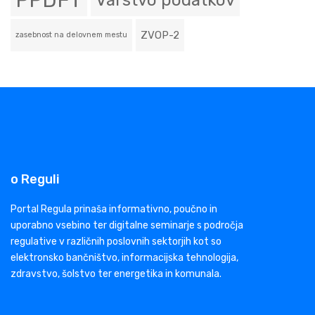
PPDFT
Varstvo podatkov
ZVOP-2
zasebnost na delovnem mestu
o Reguli
Portal Regula prinaša informativno, poučno in
uporabno vsebino ter digitalne seminarje s področja
regulative v različnih poslovnih sektorjih kot so
elektronsko bančništvo, informacijska tehnologija,
zdravstvo, šolstvo ter energetika in komunala.