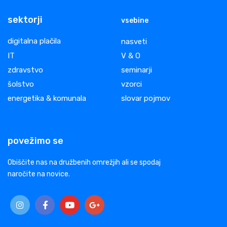
sektorji
vsebine
digitalna plačila
nasveti
IT
V & O
zdravstvo
seminarji
šolstvo
vzorci
energetika & komunala
slovar pojmov
povežimo se
Obiščite nas na družbenih omrežjih ali se spodaj
naročite na novice.