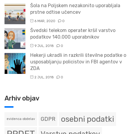
Šola na Poljskem nezakonito uporabljala
prstne odtise učencev
6 MAR, 2020
0
Švedski telekom operater kršil varstvo
podatkov 140.000 uporabnikov
9 JUL, 2018
0
Hekerji ukradli in razkrili številne podatke o
usposabljanju policistov in FBI agentov v
ZDA
2 JUL, 2018
0
Arhiv objav
osebni podatki
GDPR
evidenca obdelav