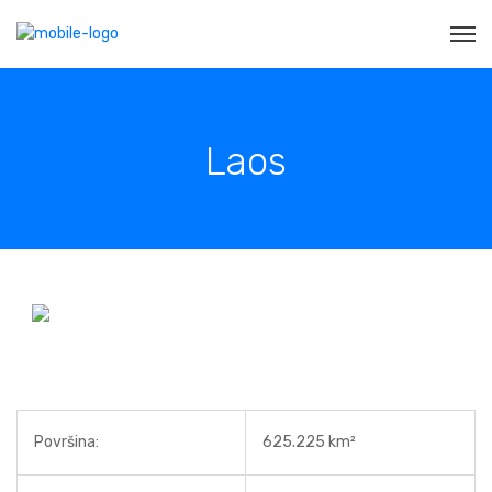
Laos
Površina:
625.225 km²