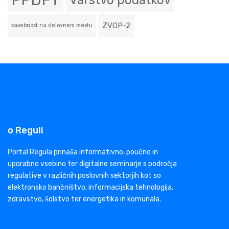
PPDFT
Varstvo podatkov
ZVOP-2
zasebnost na delovnem mestu
o Reguli
Portal Regula prinaša informativno, poučno in
uporabno vsebino ter digitalne seminarje s področja
regulative v različnih poslovnih sektorjih kot so
elektronsko bančništvo, informacijska tehnologija,
zdravstvo, šolstvo ter energetika in komunala.