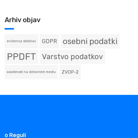
Arhiv objav
osebni podatki
GDPR
evidenca obdelav
PPDFT
Varstvo podatkov
ZVOP-2
zasebnost na delovnem mestu
o Reguli