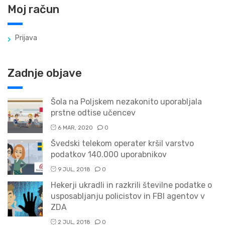
Moj račun
Prijava
Zadnje objave
Šola na Poljskem nezakonito uporabljala
prstne odtise učencev
6 MAR, 2020
0
Švedski telekom operater kršil varstvo
podatkov 140.000 uporabnikov
9 JUL, 2018
0
Hekerji ukradli in razkrili številne podatke o
usposabljanju policistov in FBI agentov v
ZDA
2 JUL, 2018
0