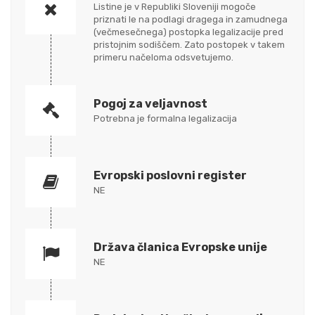
Listine je v Republiki Sloveniji mogoče
priznati le na podlagi dragega in zamudnega
(večmesečnega) postopka legalizacije pred
pristojnim sodiščem. Zato postopek v takem
primeru načeloma odsvetujemo.
Pogoj za veljavnost
Potrebna je formalna legalizacija
Evropski poslovni register
NE
Država članica Evropske unije
NE