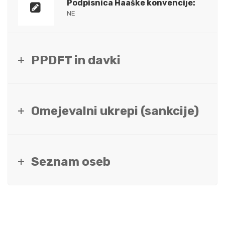
Podpisnica Haaške konvencije:
NE
PPDFT in davki
Omejevalni ukrepi (sankcije)
Seznam oseb