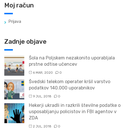
Moj račun
Prijava
Zadnje objave
Šola na Poljskem nezakonito uporabljala
prstne odtise učencev
6 MAR, 2020
0
Švedski telekom operater kršil varstvo
podatkov 140.000 uporabnikov
9 JUL, 2018
0
Hekerji ukradli in razkrili številne podatke o
usposabljanju policistov in FBI agentov v
ZDA
2 JUL, 2018
0