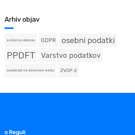
Arhiv objav
osebni podatki
GDPR
evidenca obdelav
PPDFT
Varstvo podatkov
ZVOP-2
zasebnost na delovnem mestu
o Reguli