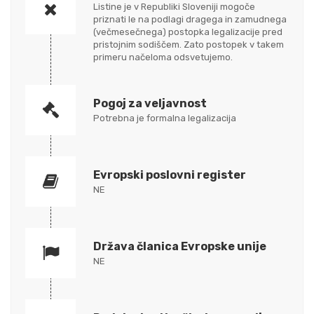
Listine je v Republiki Sloveniji mogoče
priznati le na podlagi dragega in zamudnega
(večmesečnega) postopka legalizacije pred
pristojnim sodiščem. Zato postopek v takem
primeru načeloma odsvetujemo.
Pogoj za veljavnost
Potrebna je formalna legalizacija
Evropski poslovni register
NE
Država članica Evropske unije
NE