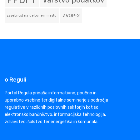
PPDFT
Varstvo podatkov
ZVOP-2
zasebnost na delovnem mestu
o Reguli
Portal Regula prinaša informativno, poučno in
uporabno vsebino ter digitalne seminarje s področja
regulative v različnih poslovnih sektorjih kot so
elektronsko bančništvo, informacijska tehnologija,
zdravstvo, šolstvo ter energetika in komunala.