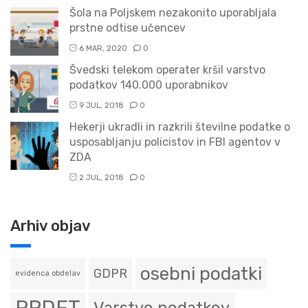
Šola na Poljskem nezakonito uporabljala
prstne odtise učencev
6 MAR, 2020
0
Švedski telekom operater kršil varstvo
podatkov 140.000 uporabnikov
9 JUL, 2018
0
Hekerji ukradli in razkrili številne podatke o
usposabljanju policistov in FBI agentov v
ZDA
2 JUL, 2018
0
Arhiv objav
osebni podatki
GDPR
evidenca obdelav