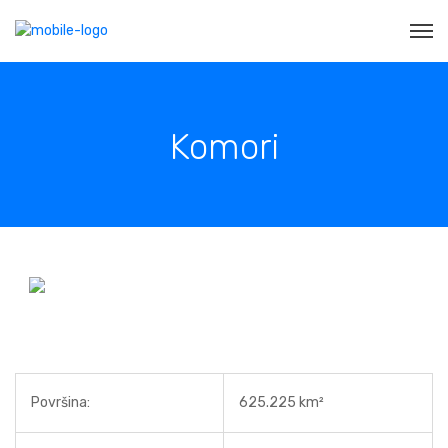
Komori
Površina:
625.225 km²