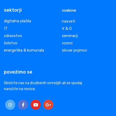
sektorji
vsebine
digitalna plačila
nasveti
IT
V & O
zdravstvo
seminarji
šolstvo
vzorci
energetika & komunala
slovar pojmov
povežimo se
Obiščite nas na družbenih omrežjih ali se spodaj
naročite na novice.