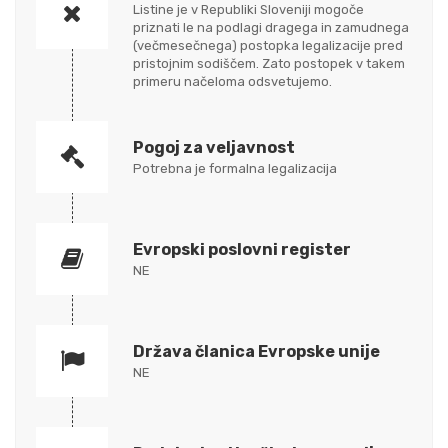
Listine je v Republiki Sloveniji mogoče
priznati le na podlagi dragega in zamudnega
(večmesečnega) postopka legalizacije pred
pristojnim sodiščem. Zato postopek v takem
primeru načeloma odsvetujemo.
Pogoj za veljavnost
Potrebna je formalna legalizacija
Evropski poslovni register
NE
Država članica Evropske unije
NE