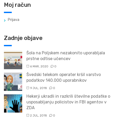
Moj račun
Prijava
Zadnje objave
Šola na Poljskem nezakonito uporabljala
prstne odtise učencev
6 MAR, 2020
0
Švedski telekom operater kršil varstvo
podatkov 140.000 uporabnikov
9 JUL, 2018
0
Hekerji ukradli in razkrili številne podatke o
usposabljanju policistov in FBI agentov v
ZDA
2 JUL, 2018
0