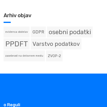
Arhiv objav
osebni podatki
GDPR
evidenca obdelav
PPDFT
Varstvo podatkov
ZVOP-2
zasebnost na delovnem mestu
o Reguli