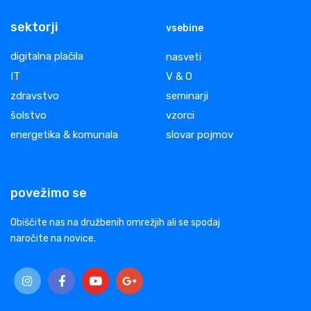
sektorji
vsebine
digitalna plačila
nasveti
IT
V & O
zdravstvo
seminarji
šolstvo
vzorci
energetika & komunala
slovar pojmov
povežimo se
Obiščite nas na družbenih omrežjih ali se spodaj
naročite na novice.