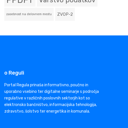
PPDFT
Varstvo podatkov
ZVOP-2
zasebnost na delovnem mestu
o Reguli
Portal Regula prinaša informativno, poučno in
uporabno vsebino ter digitalne seminarje s področja
regulative v različnih poslovnih sektorjih kot so
elektronsko bančništvo, informacijska tehnologija,
zdravstvo, šolstvo ter energetika in komunala.