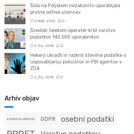
Šola na Poljskem nezakonito uporabljala
prstne odtise učencev
6 MAR, 2020
0
Švedski telekom operater kršil varstvo
podatkov 140.000 uporabnikov
9 JUL, 2018
0
Hekerji ukradli in razkrili številne podatke o
usposabljanju policistov in FBI agentov v
ZDA
2 JUL, 2018
0
Arhiv objav
osebni podatki
GDPR
evidenca obdelav