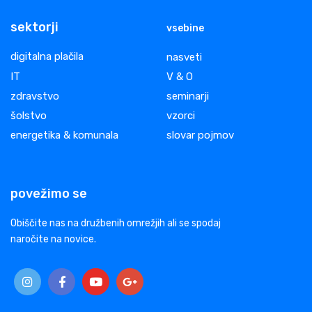
sektorji
vsebine
digitalna plačila
nasveti
IT
V & O
zdravstvo
seminarji
šolstvo
vzorci
energetika & komunala
slovar pojmov
povežimo se
Obiščite nas na družbenih omrežjih ali se spodaj
naročite na novice.