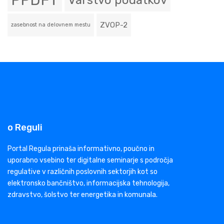
PPDFT
Varstvo podatkov
ZVOP-2
zasebnost na delovnem mestu
o Reguli
Portal Regula prinaša informativno, poučno in
uporabno vsebino ter digitalne seminarje s področja
regulative v različnih poslovnih sektorjih kot so
elektronsko bančništvo, informacijska tehnologija,
zdravstvo, šolstvo ter energetika in komunala.