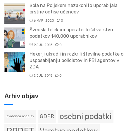
Šola na Poljskem nezakonito uporabljala
prstne odtise učencev
6 MAR, 2020
0
Švedski telekom operater kršil varstvo
podatkov 140.000 uporabnikov
9 JUL, 2018
0
Hekerji ukradli in razkrili številne podatke o
usposabljanju policistov in FBI agentov v
ZDA
2 JUL, 2018
0
Arhiv objav
osebni podatki
GDPR
evidenca obdelav