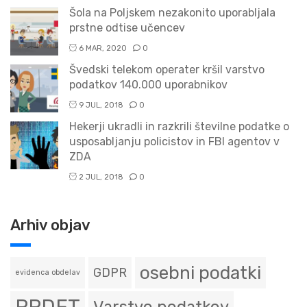
Šola na Poljskem nezakonito uporabljala
prstne odtise učencev
6 MAR, 2020
0
Švedski telekom operater kršil varstvo
podatkov 140.000 uporabnikov
9 JUL, 2018
0
Hekerji ukradli in razkrili številne podatke o
usposabljanju policistov in FBI agentov v
ZDA
2 JUL, 2018
0
Arhiv objav
osebni podatki
GDPR
evidenca obdelav