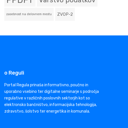
PPDFT
Varstvo podatkov
ZVOP-2
zasebnost na delovnem mestu
o Reguli
Portal Regula prinaša informativno, poučno in
uporabno vsebino ter digitalne seminarje s področja
regulative v različnih poslovnih sektorjih kot so
elektronsko bančništvo, informacijska tehnologija,
zdravstvo, šolstvo ter energetika in komunala.