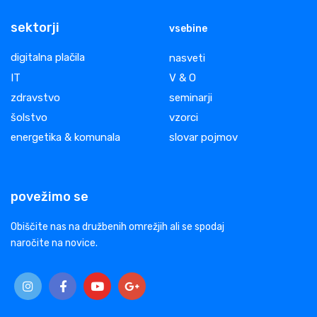
sektorji
vsebine
digitalna plačila
nasveti
IT
V & O
zdravstvo
seminarji
šolstvo
vzorci
energetika & komunala
slovar pojmov
povežimo se
Obiščite nas na družbenih omrežjih ali se spodaj
naročite na novice.