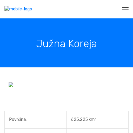
Južna Koreja
Površina:
625.225 km²