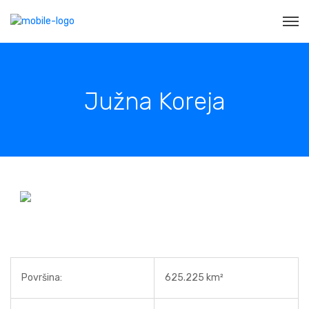
Južna Koreja
Površina:
625.225 km²