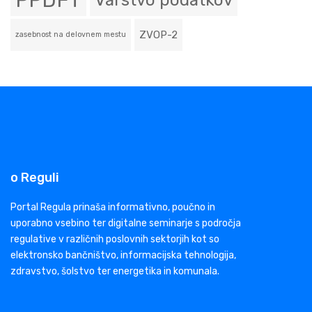
PPDFT
Varstvo podatkov
ZVOP-2
zasebnost na delovnem mestu
o Reguli
Portal Regula prinaša informativno, poučno in
uporabno vsebino ter digitalne seminarje s področja
regulative v različnih poslovnih sektorjih kot so
elektronsko bančništvo, informacijska tehnologija,
zdravstvo, šolstvo ter energetika in komunala.