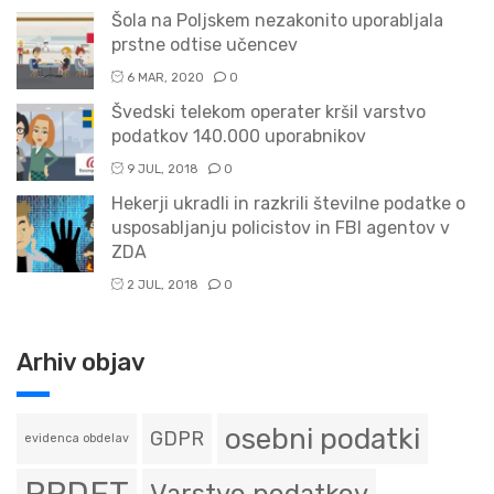
Šola na Poljskem nezakonito uporabljala
prstne odtise učencev
6 MAR, 2020
0
Švedski telekom operater kršil varstvo
podatkov 140.000 uporabnikov
9 JUL, 2018
0
Hekerji ukradli in razkrili številne podatke o
usposabljanju policistov in FBI agentov v
ZDA
2 JUL, 2018
0
Arhiv objav
osebni podatki
GDPR
evidenca obdelav