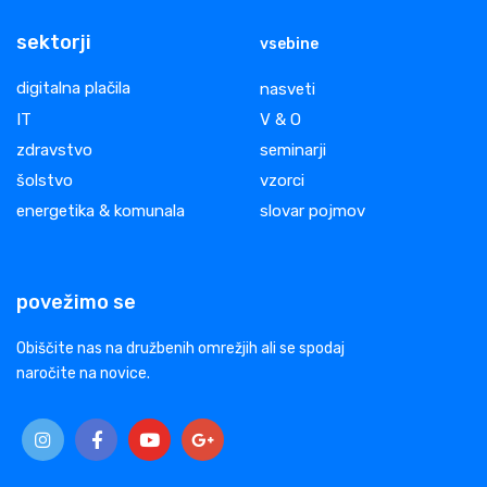
sektorji
vsebine
digitalna plačila
nasveti
IT
V & O
zdravstvo
seminarji
šolstvo
vzorci
energetika & komunala
slovar pojmov
povežimo se
Obiščite nas na družbenih omrežjih ali se spodaj
naročite na novice.