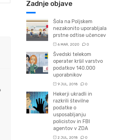
Zadnje objave
Šola na Poljskem
nezakonito uporabljala
prstne odtise učencev
6 MAR, 2020
0
Švedski telekom
operater kršil varstvo
podatkov 140.000
uporabnikov
9 JUL, 2018
0
a
Hekerji ukradli in
razkrili številne
podatke o
usposabljanju
policistov in FBI
agentov v ZDA
2 JUL, 2018
0