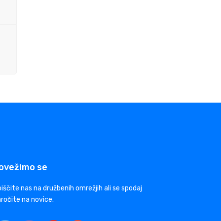
ovežimo se
iščite nas na družbenih omrežjih ali se spodaj
ročite na novice.