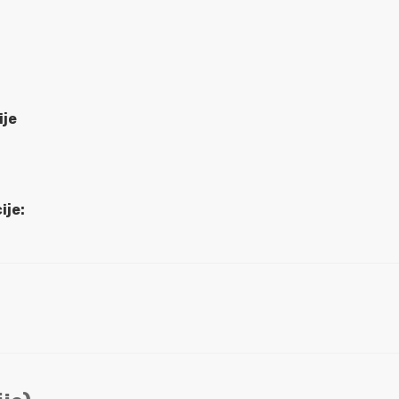
ije
ije: