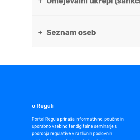
Omejevalni ukrepi (sankci
Seznam oseb
o Reguli
Portal Regula prinaša informativno, poučno in
uporabno vsebino ter digitalne seminarje s
področja regulative v različnih poslovnih