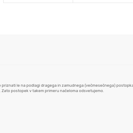
goče priznati le na podlagi dragega in zamudnega (večmesečnega) postopk
em. Zato postopek v takem primeru načeloma odsvetujemo.