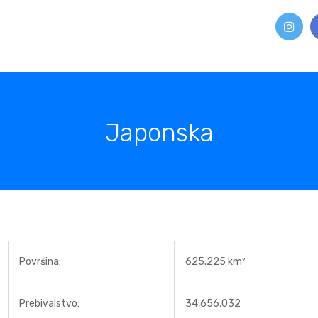
Japonska
Površina:
625.225 km²
Prebivalstvo:
34,656,032