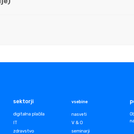
je)
sektorji
p
vsebine
digitalna plačila
nasveti
Ob
na
IT
V & O
zdravstvo
seminarji