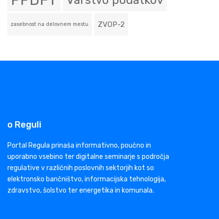
PPDFT
Varstvo podatkov
ZVOP-2
zasebnost na delovnem mestu
o Reguli
Portal Regula prinaša informativno, poučno in
uporabno vsebino ter digitalne seminarje s področja
regulative v različnih poslovnih sektorjih kot so
elektronsko bančništvo, informacijska tehnologija,
zdravstvo, šolstvo ter energetika in komunala.