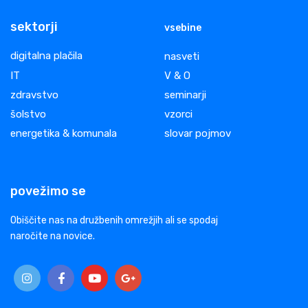
sektorji
vsebine
digitalna plačila
nasveti
IT
V & O
zdravstvo
seminarji
šolstvo
vzorci
energetika & komunala
slovar pojmov
povežimo se
Obiščite nas na družbenih omrežjih ali se spodaj
naročite na novice.