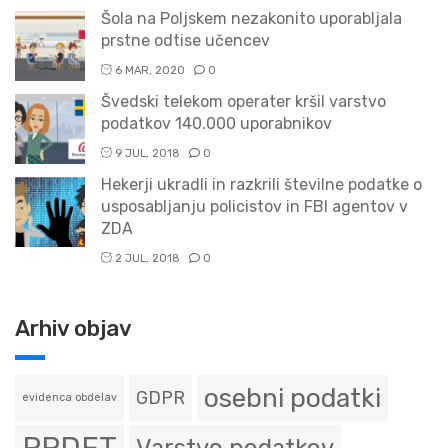
Šola na Poljskem nezakonito uporabljala
prstne odtise učencev
6 MAR, 2020
0
Švedski telekom operater kršil varstvo
podatkov 140.000 uporabnikov
9 JUL, 2018
0
Hekerji ukradli in razkrili številne podatke o
usposabljanju policistov in FBI agentov v
ZDA
2 JUL, 2018
0
Arhiv objav
osebni podatki
GDPR
evidenca obdelav