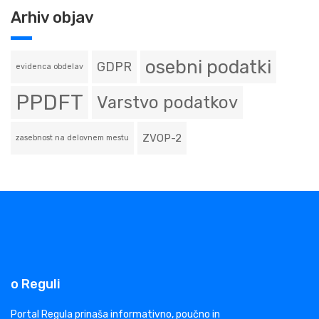
Arhiv objav
osebni podatki
GDPR
evidenca obdelav
PPDFT
Varstvo podatkov
ZVOP-2
zasebnost na delovnem mestu
o Reguli
Portal Regula prinaša informativno, poučno in