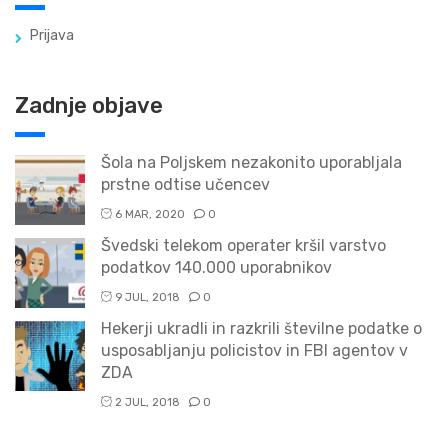
Prijava
Zadnje objave
Šola na Poljskem nezakonito uporabljala
prstne odtise učencev
6 MAR, 2020
0
Švedski telekom operater kršil varstvo
podatkov 140.000 uporabnikov
9 JUL, 2018
0
Hekerji ukradli in razkrili številne podatke o
usposabljanju policistov in FBI agentov v
ZDA
2 JUL, 2018
0