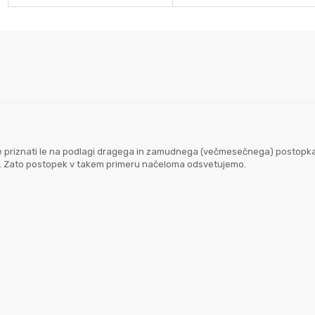
goče priznati le na podlagi dragega in zamudnega (večmesečnega) postopk
em. Zato postopek v takem primeru načeloma odsvetujemo.