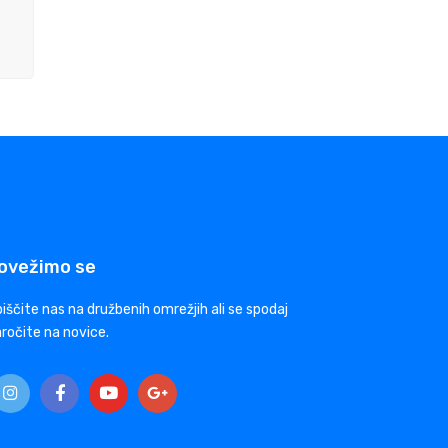
ovežimo se
iščite nas na družbenih omrežjih ali se spodaj
ročite na novice.