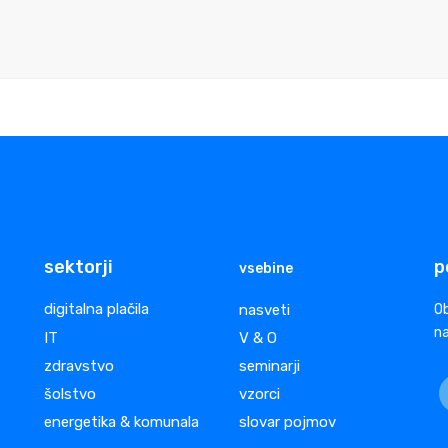
sektorji
p
vsebine
digitalna plačila
nasveti
Ob
na
IT
V & O
zdravstvo
seminarji
šolstvo
vzorci
energetika & komunala
slovar pojmov