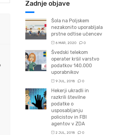
Zadnje objave
Šola na Poljskem
nezakonito uporabljala
prstne odtise učencev
6 MAR, 2020
0
Švedski telekom
operater kršil varstvo
a
podatkov 140.000
uporabnikov
9 JUL, 2018
0
Hekerji ukradli in
razkrili številne
podatke o
usposabljanju
policistov in FBI
agentov v ZDA
2 JUL, 2018
0