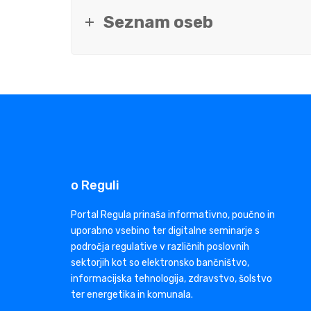
Seznam oseb
o Reguli
Portal Regula prinaša informativno, poučno in
uporabno vsebino ter digitalne seminarje s
področja regulative v različnih poslovnih
sektorjih kot so elektronsko bančništvo,
informacijska tehnologija, zdravstvo, šolstvo
ter energetika in komunala.