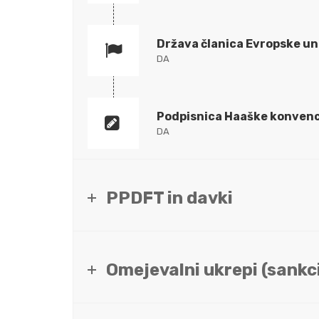
Država članica Evropske un
DA
Podpisnica Haaške konvenc
DA
PPDFT in davki
Omejevalni ukrepi (sankci