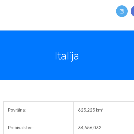
Italija
Površina:
625.225 km²
Prebivalstvo:
34,656,032