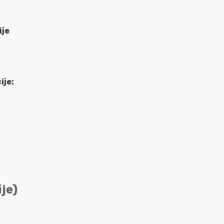
ije
ije:
je)