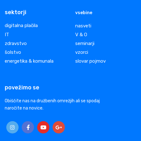
sektorji
vsebine
digitalna plačila
nasveti
IT
V & O
zdravstvo
seminarji
šolstvo
vzorci
energetika & komunala
slovar pojmov
povežimo se
Obiščite nas na družbenih omrežjih ali se spodaj
naročite na novice.