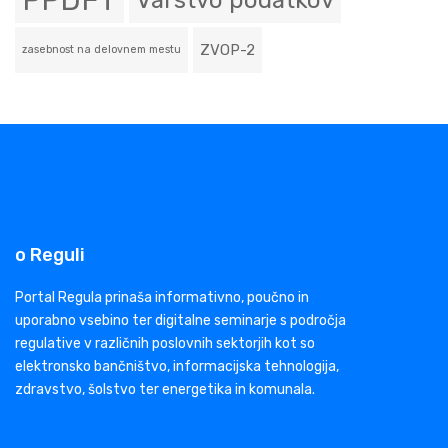
PPDFT
Varstvo podatkov
ZVOP-2
zasebnost na delovnem mestu
o Reguli
Portal Regula prinaša informativno, poučno in
uporabno vsebino ter digitalne seminarje s področja
regulative v različnih poslovnih sektorjih kot so
elektronsko bančništvo, informacijska tehnologija,
zdravstvo, šolstvo ter energetika in komunala.