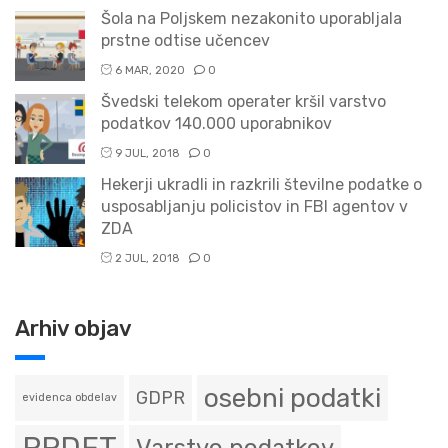
Šola na Poljskem nezakonito uporabljala
prstne odtise učencev
6 MAR, 2020
0
Švedski telekom operater kršil varstvo
podatkov 140.000 uporabnikov
9 JUL, 2018
0
Hekerji ukradli in razkrili številne podatke o
usposabljanju policistov in FBI agentov v
ZDA
2 JUL, 2018
0
Arhiv objav
osebni podatki
GDPR
evidenca obdelav