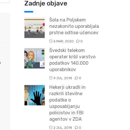
Zadnje objave
Šola na Poljskem
nezakonito uporabljala
prstne odtise učencev
6 MAR, 2020
0
Švedski telekom
operater kršil varstvo
a
podatkov 140.000
uporabnikov
9 JUL, 2018
0
Hekerji ukradli in
razkrili številne
podatke o
usposabljanju
policistov in FBI
agentov v ZDA
2 JUL, 2018
0