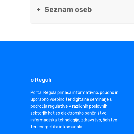
Seznam oseb
o Reguli
Portal Regula prinaša informativno, poučno in
uporabno vsebino ter digitalne seminarje s
področja regulative v različnih poslovnih
sektorjih kot so elektronsko bančništvo,
informacijska tehnologija, zdravstvo, šolstvo
ter energetika in komunala.