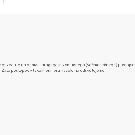
goče priznati le na podlagi dragega in zamudnega (večmesečnega) postopk
em. Zato postopek v takem primeru načeloma odsvetujemo.