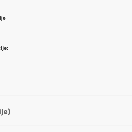
ije
ije:
je)