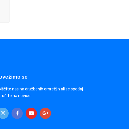
ovežimo se
iščite nas na družbenih omrežjih ali se spodaj
ročite na novice.