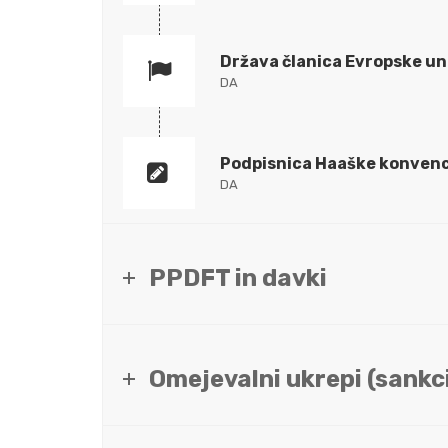
Država članica Evropske un
DA
Podpisnica Haaške konvenc
DA
PPDFT in davki
Omejevalni ukrepi (sankci