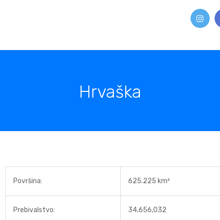
Hrvaška
Površina:
625.225 km²
Prebivalstvo:
34,656,032