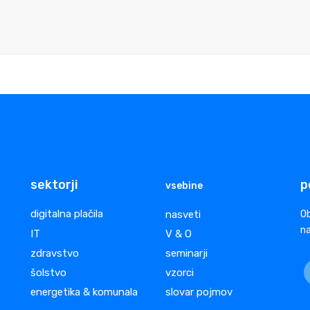
sektorji
p
vsebine
digitalna plačila
nasveti
Ob
na
IT
V & O
zdravstvo
seminarji
šolstvo
vzorci
energetika & komunala
slovar pojmov