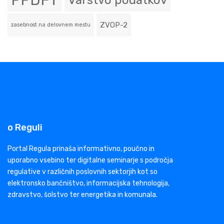
PPDFT
Varstvo podatkov
ZVOP-2
zasebnost na delovnem mestu
o Reguli
Portal Regula prinaša informativno, poučno in
uporabno vsebino ter digitalne seminarje s področja
regulative v različnih poslovnih sektorjih kot so
elektronsko bančništvo, informacijska tehnologija,
zdravstvo, šolstvo ter energetika in komunala.