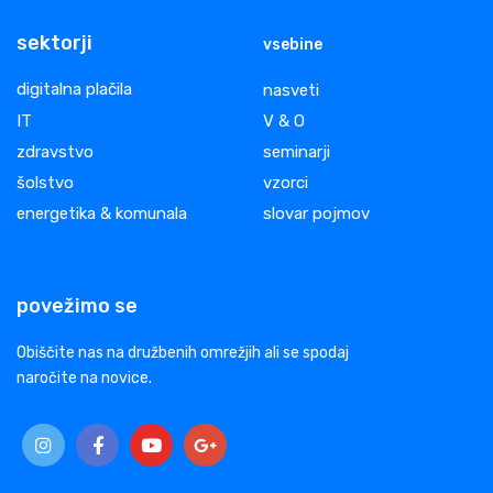
sektorji
vsebine
digitalna plačila
nasveti
IT
V & O
zdravstvo
seminarji
šolstvo
vzorci
energetika & komunala
slovar pojmov
povežimo se
Obiščite nas na družbenih omrežjih ali se spodaj
naročite na novice.