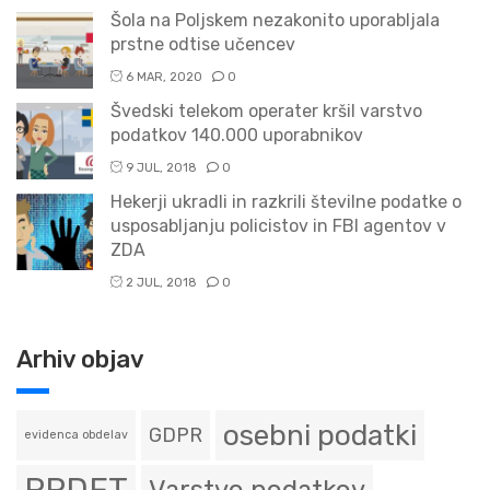
Šola na Poljskem nezakonito uporabljala
prstne odtise učencev
6 MAR, 2020
0
Švedski telekom operater kršil varstvo
podatkov 140.000 uporabnikov
9 JUL, 2018
0
Hekerji ukradli in razkrili številne podatke o
usposabljanju policistov in FBI agentov v
ZDA
2 JUL, 2018
0
Arhiv objav
osebni podatki
GDPR
evidenca obdelav