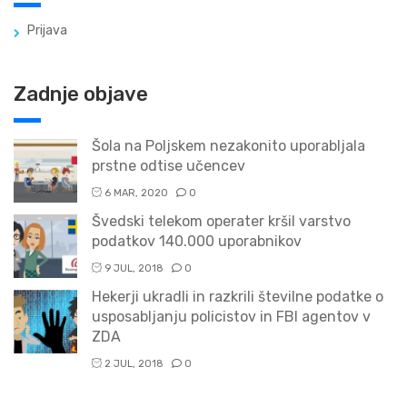
Prijava
Zadnje objave
Šola na Poljskem nezakonito uporabljala
prstne odtise učencev
6 MAR, 2020
0
Švedski telekom operater kršil varstvo
podatkov 140.000 uporabnikov
9 JUL, 2018
0
Hekerji ukradli in razkrili številne podatke o
usposabljanju policistov in FBI agentov v
ZDA
2 JUL, 2018
0