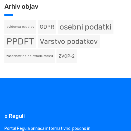
Arhiv objav
osebni podatki
GDPR
evidenca obdelav
PPDFT
Varstvo podatkov
ZVOP-2
zasebnost na delovnem mestu
o Reguli
Portal Regula prinaša informativno, poučno in