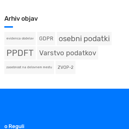
Arhiv objav
osebni podatki
GDPR
evidenca obdelav
PPDFT
Varstvo podatkov
ZVOP-2
zasebnost na delovnem mestu
o Reguli