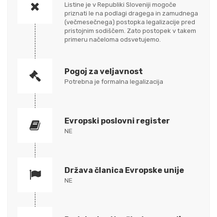
Listine je v Republiki Sloveniji mogoče
priznati le na podlagi dragega in zamudnega
(večmesečnega) postopka legalizacije pred
pristojnim sodiščem. Zato postopek v takem
primeru načeloma odsvetujemo.
Pogoj za veljavnost
Potrebna je formalna legalizacija
Evropski poslovni register
NE
Država članica Evropske unije
NE