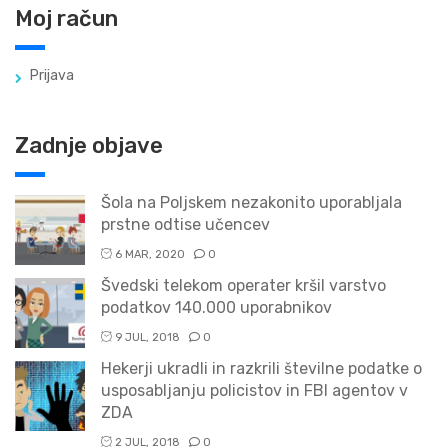
Moj račun
Prijava
Zadnje objave
Šola na Poljskem nezakonito uporabljala
prstne odtise učencev
6 MAR, 2020
0
Švedski telekom operater kršil varstvo
podatkov 140.000 uporabnikov
9 JUL, 2018
0
Hekerji ukradli in razkrili številne podatke o
usposabljanju policistov in FBI agentov v
ZDA
2 JUL, 2018
0