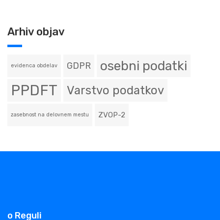
Arhiv objav
osebni podatki
GDPR
evidenca obdelav
PPDFT
Varstvo podatkov
ZVOP-2
zasebnost na delovnem mestu
o Reguli