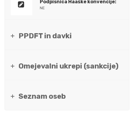
Podpisnica Haaške konvencije:
NE
PPDFT in davki
Omejevalni ukrepi (sankcije)
Seznam oseb