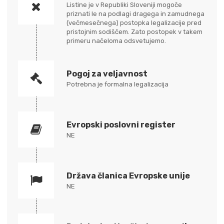
Listine je v Republiki Sloveniji mogoče
priznati le na podlagi dragega in zamudnega
(večmesečnega) postopka legalizacije pred
pristojnim sodiščem. Zato postopek v takem
primeru načeloma odsvetujemo.
Pogoj za veljavnost
Potrebna je formalna legalizacija
Evropski poslovni register
NE
Država članica Evropske unije
NE