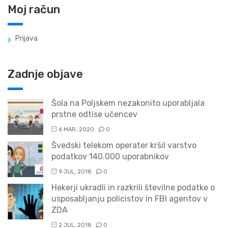
Moj račun
Prijava
Zadnje objave
Šola na Poljskem nezakonito uporabljala
prstne odtise učencev
6 MAR, 2020
0
Švedski telekom operater kršil varstvo
podatkov 140.000 uporabnikov
9 JUL, 2018
0
Hekerji ukradli in razkrili številne podatke o
usposabljanju policistov in FBI agentov v
ZDA
2 JUL, 2018
0