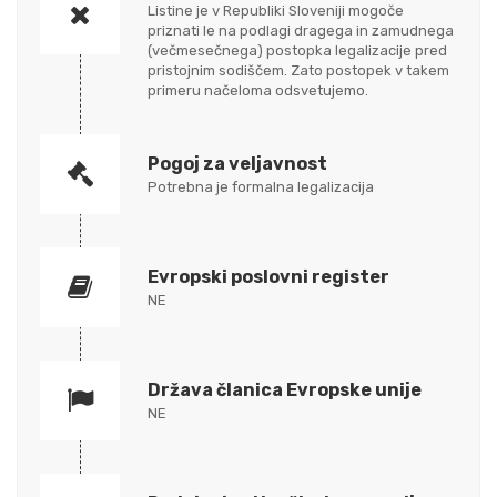
Listine je v Republiki Sloveniji mogoče
priznati le na podlagi dragega in zamudnega
(večmesečnega) postopka legalizacije pred
pristojnim sodiščem. Zato postopek v takem
primeru načeloma odsvetujemo.
Pogoj za veljavnost
Potrebna je formalna legalizacija
Evropski poslovni register
NE
Država članica Evropske unije
NE