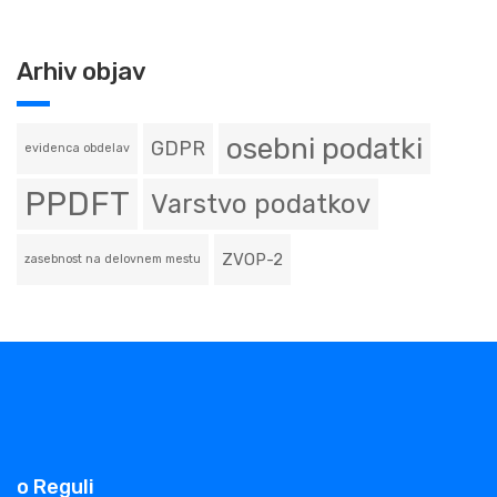
Arhiv objav
osebni podatki
GDPR
evidenca obdelav
PPDFT
Varstvo podatkov
ZVOP-2
zasebnost na delovnem mestu
o Reguli