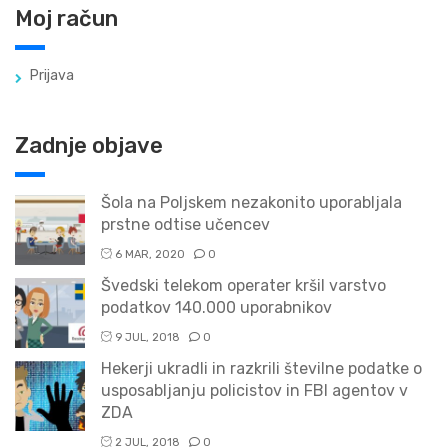
Moj račun
Prijava
Zadnje objave
Šola na Poljskem nezakonito uporabljala
prstne odtise učencev
6 MAR, 2020
0
Švedski telekom operater kršil varstvo
podatkov 140.000 uporabnikov
9 JUL, 2018
0
Hekerji ukradli in razkrili številne podatke o
usposabljanju policistov in FBI agentov v
ZDA
2 JUL, 2018
0