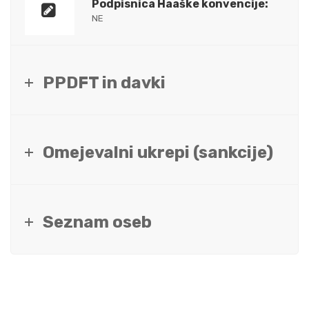
Podpisnica Haaške konvencije:
NE
PPDFT in davki
Omejevalni ukrepi (sankcije)
Seznam oseb