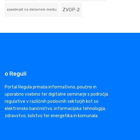
ZVOP-2
zasebnost na delovnem mestu
o Reguli
Portal Regula prinaša informativno, poučno in
uporabno vsebino ter digitalne seminarje s področja
regulative v različnih poslovnih sektorjih kot so
elektronsko bančništvo, informacijska tehnologija,
zdravstvo, šolstvo ter energetika in komunala.