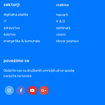
sektorji
vsebine
digitalna plačila
nasveti
IT
V & O
zdravstvo
seminarji
šolstvo
vzorci
energetika & komunala
slovar pojmov
povežimo se
Obiščite nas na družbenih omrežjih ali se spodaj
naročite na novice.