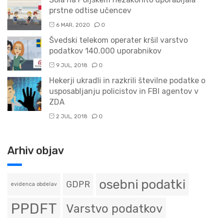
prstne odtise učencev
6 MAR, 2020
0
Švedski telekom operater kršil varstvo
podatkov 140.000 uporabnikov
9 JUL, 2018
0
Hekerji ukradli in razkrili številne podatke o
usposabljanju policistov in FBI agentov v
ZDA
2 JUL, 2018
0
Arhiv objav
osebni podatki
GDPR
evidenca obdelav
PPDFT
Varstvo podatkov