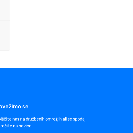
ovežimo se
iščite nas na družbenih omrežjih ali se spodaj
ročite na novice.