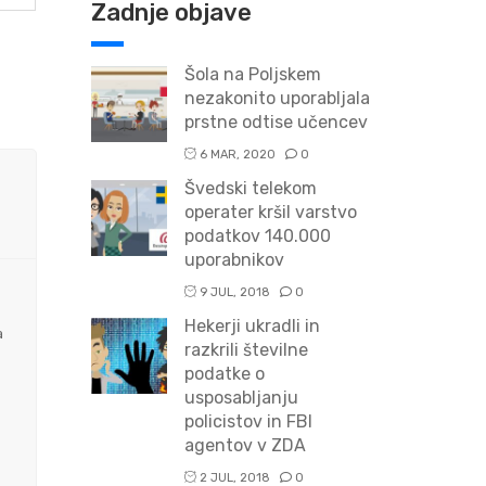
Zadnje objave
Šola na Poljskem
nezakonito uporabljala
prstne odtise učencev
6 MAR, 2020
0
Švedski telekom
operater kršil varstvo
podatkov 140.000
uporabnikov
9 JUL, 2018
0
Hekerji ukradli in
a
razkrili številne
podatke o
usposabljanju
policistov in FBI
agentov v ZDA
2 JUL, 2018
0