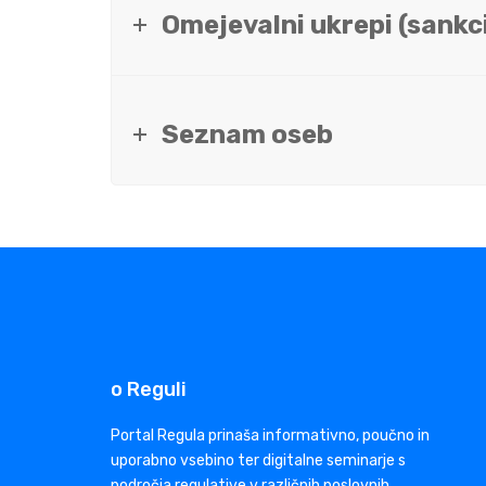
Omejevalni ukrepi (sankci
Seznam oseb
o Reguli
Portal Regula prinaša informativno, poučno in
uporabno vsebino ter digitalne seminarje s
področja regulative v različnih poslovnih