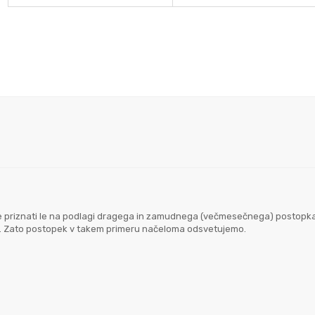
goče priznati le na podlagi dragega in zamudnega (večmesečnega) postopk
em. Zato postopek v takem primeru načeloma odsvetujemo.