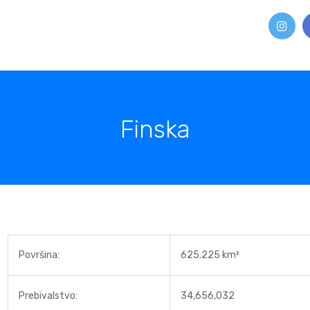
Finska
Površina:
625.225 km²
Prebivalstvo:
34,656,032