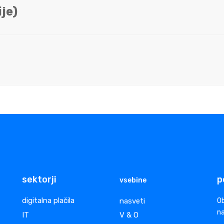
je)
sektorji
p
vsebine
digitalna plačila
nasveti
Ob
na
IT
V & O