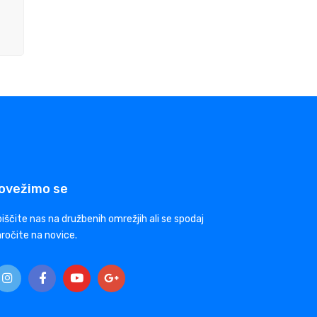
ovežimo se
iščite nas na družbenih omrežjih ali se spodaj
ročite na novice.