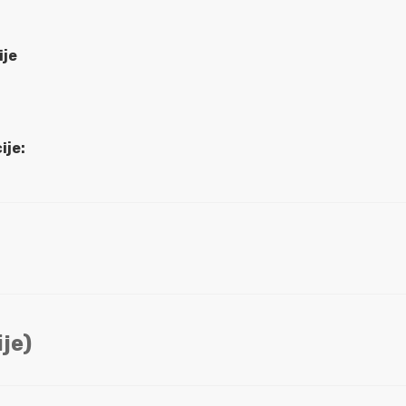
ije
ije:
je)