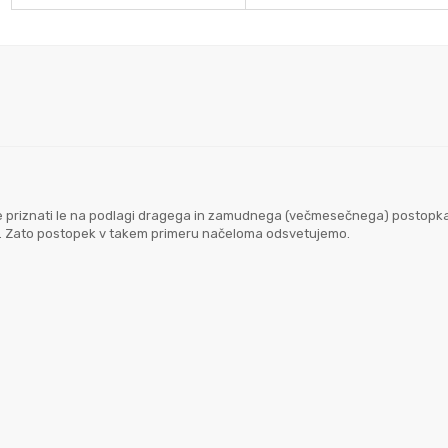
goče priznati le na podlagi dragega in zamudnega (večmesečnega) postopk
em. Zato postopek v takem primeru načeloma odsvetujemo.