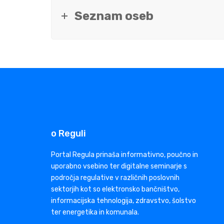
Seznam oseb
o Reguli
Portal Regula prinaša informativno, poučno in
uporabno vsebino ter digitalne seminarje s
področja regulative v različnih poslovnih
sektorjih kot so elektronsko bančništvo,
informacijska tehnologija, zdravstvo, šolstvo
ter energetika in komunala.