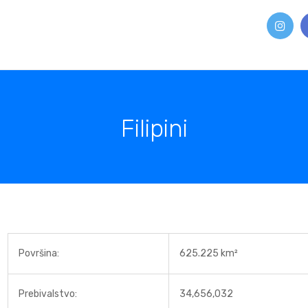
Filipini
Površina:
625.225 km²
Prebivalstvo:
34,656,032