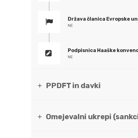
Država članica Evropske un
NE
Podpisnica Haaške konvenc
NE
PPDFT in davki
Omejevalni ukrepi (sankci