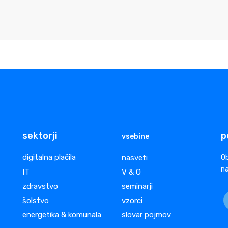
sektorji
p
vsebine
digitalna plačila
nasveti
Ob
na
IT
V & O
zdravstvo
seminarji
šolstvo
vzorci
energetika & komunala
slovar pojmov