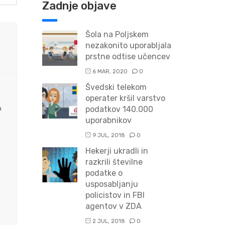
Zadnje objave
Šola na Poljskem
nezakonito uporabljala
prstne odtise učencev
6 MAR, 2020
0
Švedski telekom
operater kršil varstvo
a
podatkov 140.000
uporabnikov
9 JUL, 2018
0
Hekerji ukradli in
razkrili številne
podatke o
usposabljanju
policistov in FBI
agentov v ZDA
2 JUL, 2018
0