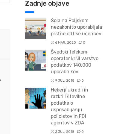
Zadnje objave
Šola na Poljskem
nezakonito uporabljala
prstne odtise učencev
6 MAR, 2020
0
Švedski telekom
operater kršil varstvo
podatkov 140.000
uporabnikov
a
9 JUL, 2018
0
Hekerji ukradli in
razkrili številne
podatke o
usposabljanju
policistov in FBI
agentov v ZDA
2 JUL, 2018
0