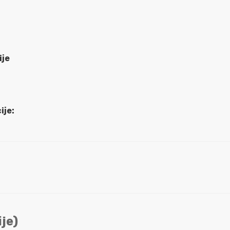
ije
ije:
je)