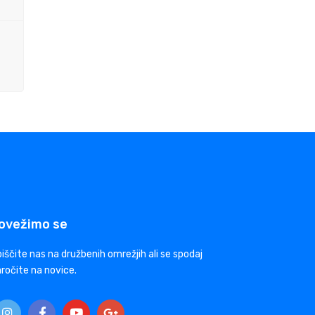
ovežimo se
iščite nas na družbenih omrežjih ali se spodaj
ročite na novice.