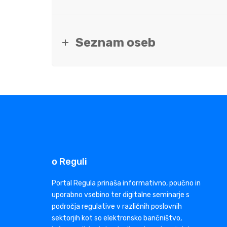
Seznam oseb
o Reguli
Portal Regula prinaša informativno, poučno in
uporabno vsebino ter digitalne seminarje s
področja regulative v različnih poslovnih
sektorjih kot so elektronsko bančništvo,