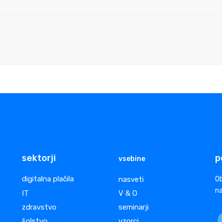
sektorji
p
vsebine
digitalna plačila
nasveti
Ob
na
IT
V & O
zdravstvo
seminarji
šolstvo
vzorci