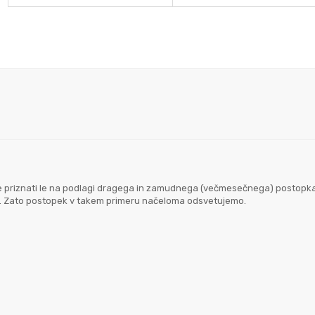
goče priznati le na podlagi dragega in zamudnega (večmesečnega) postopk
em. Zato postopek v takem primeru načeloma odsvetujemo.