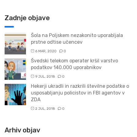
Zadnje objave
Šola na Poljskem nezakonito uporabljala
prstne odtise učencev
6 MAR, 2020
0
Švedski telekom operater kršil varstvo
podatkov 140.000 uporabnikov
9 JUL, 2018
0
Hekerji ukradli in razkrili številne podatke o
usposabljanju policistov in FBI agentov v
ZDA
2 JUL, 2018
0
Arhiv objav