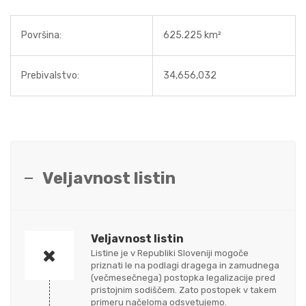
Površina:
625.225 km²
Prebivalstvo:
34,656,032
Veljavnost listin
Veljavnost listin
Listine je v Republiki Sloveniji mogoče
priznati le na podlagi dragega in zamudnega
(večmesečnega) postopka legalizacije pred
pristojnim sodiščem. Zato postopek v takem
primeru načeloma odsvetujemo.