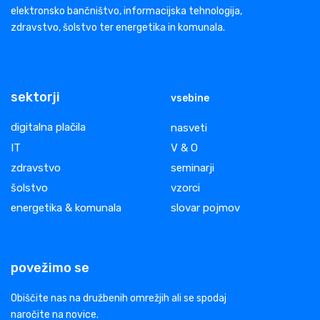
elektronsko bančništvo, informacijska tehnologija,
zdravstvo, šolstvo ter energetika in komunala.
sektorji
vsebine
digitalna plačila
nasveti
IT
V & O
zdravstvo
seminarji
šolstvo
vzorci
energetika & komunala
slovar pojmov
povežimo se
Obiščite nas na družbenih omrežjih ali se spodaj
naročite na novice.