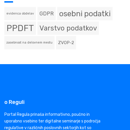
osebni podatki
GDPR
evidenca obdelav
PPDFT
Varstvo podatkov
ZVOP-2
zasebnost na delovnem mestu
o Reguli
Portal Regula prinaša informativno, poučno in
uporabno vsebino ter digitalne seminarje s področja
regulative v različnih poslovnih sektorjih kot so