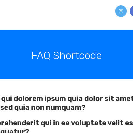
FAQ Shortcode
qui dolorem ipsum quia dolor sit amet
t, sed quia non numquam?
rehenderit qui in ea voluptate velit e
equatur?