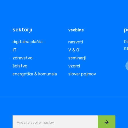
sektorji
p
vsebine
digitalna plačila
nasveti
Ob
na
IT
V & O
zdravstvo
seminarji
šolstvo
vzorci
energetika & komunala
slovar pojmov