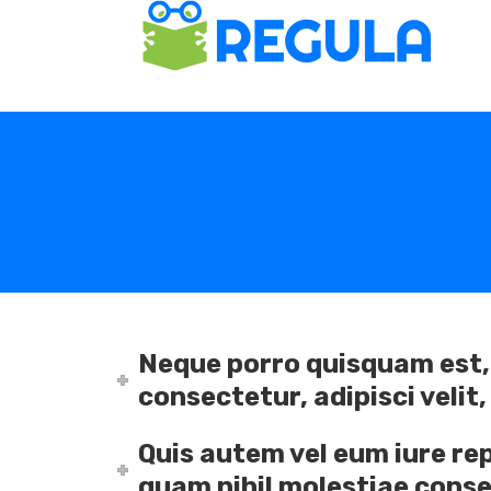
Neque porro quisquam est, 
consectetur, adipisci veli
Quis autem vel eum iure rep
quam nihil molestiae cons