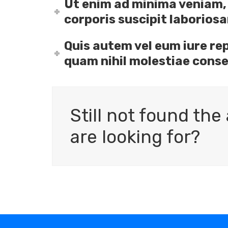
Ut enim ad minima veniam,
corporis suscipit laboriosam
Quis autem vel eum iure rep
quam nihil molestiae cons
Still not found th
are looking for?