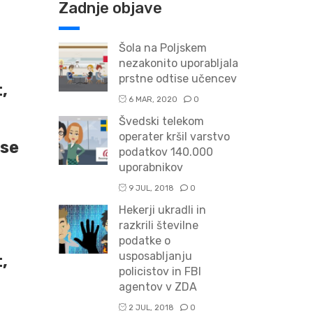
Zadnje objave
Šola na Poljskem
nezakonito uporabljala
prstne odtise učencev
,
6 MAR, 2020
0
Švedski telekom
operater kršil varstvo
sse
podatkov 140.000
uporabnikov
9 JUL, 2018
0
Hekerji ukradli in
razkrili številne
podatke o
usposabljanju
,
policistov in FBI
agentov v ZDA
2 JUL, 2018
0