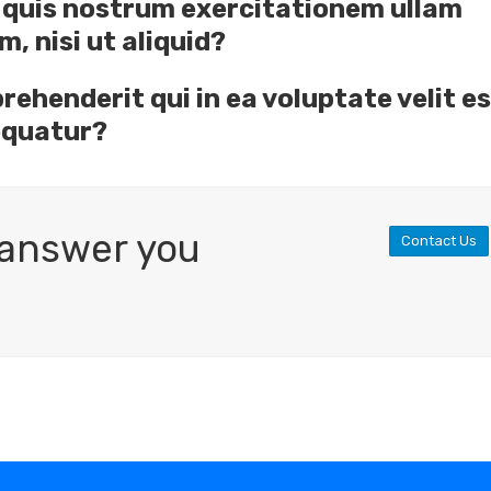
 quis nostrum exercitationem ullam
, nisi ut aliquid?
rehenderit qui in ea voluptate velit e
equatur?
e answer you
Contact Us