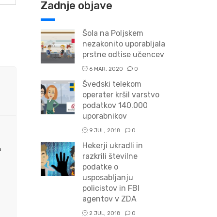
Zadnje objave
Šola na Poljskem
nezakonito uporabljala
prstne odtise učencev
6 MAR, 2020
0
Švedski telekom
operater kršil varstvo
podatkov 140.000
uporabnikov
9 JUL, 2018
0
Hekerji ukradli in
a
razkrili številne
podatke o
usposabljanju
policistov in FBI
agentov v ZDA
2 JUL, 2018
0