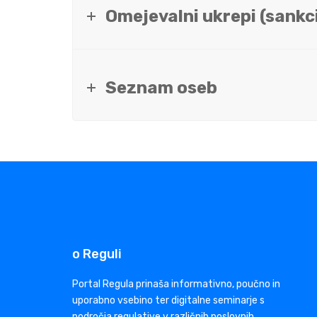
Omejevalni ukrepi (sankci
Seznam oseb
o Reguli
Portal Regula prinaša informativno, poučno in
uporabno vsebino ter digitalne seminarje s
področja regulative v različnih poslovnih