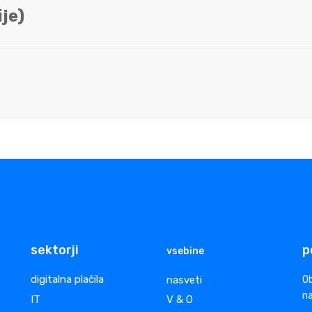
je)
sektorji
p
vsebine
digitalna plačila
nasveti
Ob
na
IT
V & O