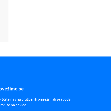
ovežimo se
iščite nas na družbenih omrežjih ali se spodaj
ročite na novice.