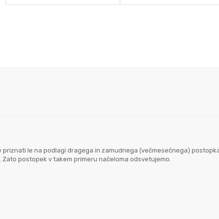
goče priznati le na podlagi dragega in zamudnega (večmesečnega) postopk
em. Zato postopek v takem primeru načeloma odsvetujemo.