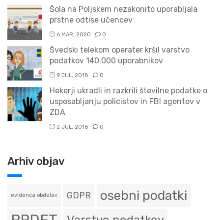
Šola na Poljskem nezakonito uporabljala
prstne odtise učencev
6 MAR, 2020
0
Švedski telekom operater kršil varstvo
podatkov 140.000 uporabnikov
9 JUL, 2018
0
Hekerji ukradli in razkrili številne podatke o
usposabljanju policistov in FBI agentov v
ZDA
2 JUL, 2018
0
Arhiv objav
osebni podatki
GDPR
evidenca obdelav