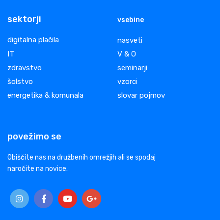
sektorji
vsebine
digitalna plačila
nasveti
IT
V & O
zdravstvo
seminarji
šolstvo
vzorci
energetika & komunala
slovar pojmov
povežimo se
Obiščite nas na družbenih omrežjih ali se spodaj
naročite na novice.