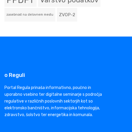
PPDFT
Varstvo podatkov
ZVOP-2
zasebnost na delovnem mestu
o Reguli
Portal Regula prinaša informativno, poučno in
uporabno vsebino ter digitalne seminarje s področja
regulative v različnih poslovnih sektorjih kot so
elektronsko bančništvo, informacijska tehnologija,
zdravstvo, šolstvo ter energetika in komunala.