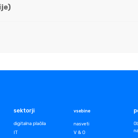
je)
sektorji
p
vsebine
digitalna plačila
nasveti
Ob
na
IT
V & O