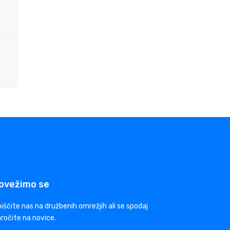
ovežimo se
iščite nas na družbenih omrežjih ali se spodaj
ročite na novice.