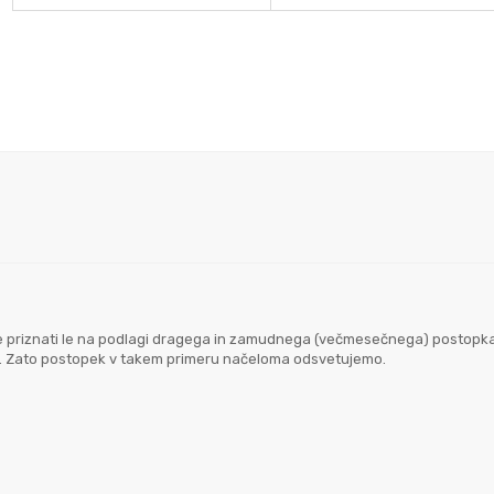
goče priznati le na podlagi dragega in zamudnega (večmesečnega) postopk
em. Zato postopek v takem primeru načeloma odsvetujemo.