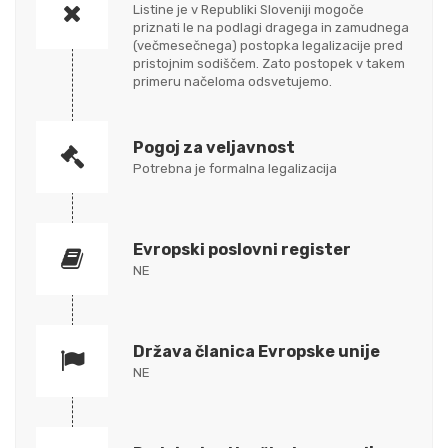
Listine je v Republiki Sloveniji mogoče
priznati le na podlagi dragega in zamudnega
(večmesečnega) postopka legalizacije pred
pristojnim sodiščem. Zato postopek v takem
primeru načeloma odsvetujemo.
Pogoj za veljavnost
Potrebna je formalna legalizacija
Evropski poslovni register
NE
Država članica Evropske unije
NE