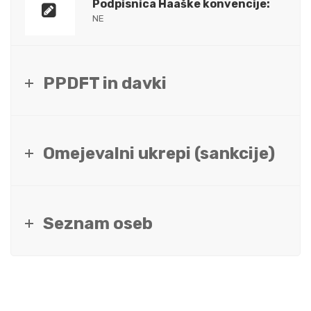
Podpisnica Haaške konvencije:
NE
PPDFT in davki
Omejevalni ukrepi (sankcije)
Seznam oseb