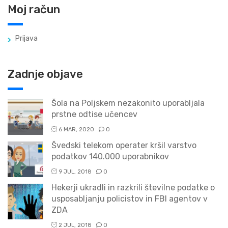
Moj račun
Prijava
Zadnje objave
Šola na Poljskem nezakonito uporabljala
prstne odtise učencev
6 MAR, 2020
0
Švedski telekom operater kršil varstvo
podatkov 140.000 uporabnikov
9 JUL, 2018
0
Hekerji ukradli in razkrili številne podatke o
usposabljanju policistov in FBI agentov v
ZDA
2 JUL, 2018
0