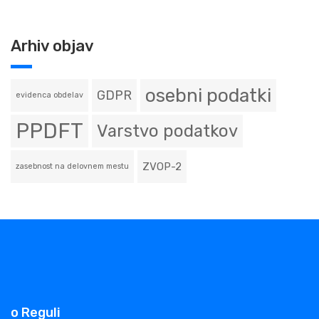
Arhiv objav
osebni podatki
GDPR
evidenca obdelav
PPDFT
Varstvo podatkov
ZVOP-2
zasebnost na delovnem mestu
o Reguli