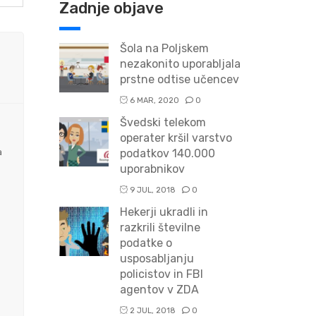
Zadnje objave
Šola na Poljskem
nezakonito uporabljala
prstne odtise učencev
6 MAR, 2020
0
Švedski telekom
operater kršil varstvo
a
podatkov 140.000
uporabnikov
9 JUL, 2018
0
Hekerji ukradli in
razkrili številne
podatke o
usposabljanju
policistov in FBI
agentov v ZDA
2 JUL, 2018
0