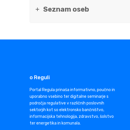
Seznam oseb
o Reguli
Portal Regula prinaša informativno, poučno in
uporabno vsebino ter digitalne seminarje s
področja regulative v različnih poslovnih
sektorjih kot so elektronsko bančništvo,
informacijska tehnologija, zdravstvo, šolstvo
ter energetika in komunala.