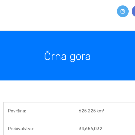
Črna gora
Površina:
625.225 km²
Prebivalstvo:
34,656,032