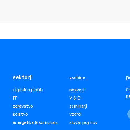
sektorji
p
vsebine
digitalna plačila
nasveti
Ob
na
IT
V & O
zdravstvo
seminarji
šolstvo
vzorci
energetika & komunala
slovar pojmov