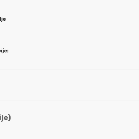
ije
ije:
je)