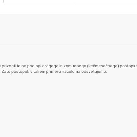
goče priznati le na podlagi dragega in zamudnega (večmesečnega) postopk
em. Zato postopek v takem primeru načeloma odsvetujemo.