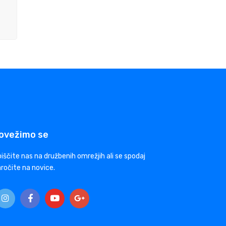
ovežimo se
iščite nas na družbenih omrežjih ali se spodaj
ročite na novice.