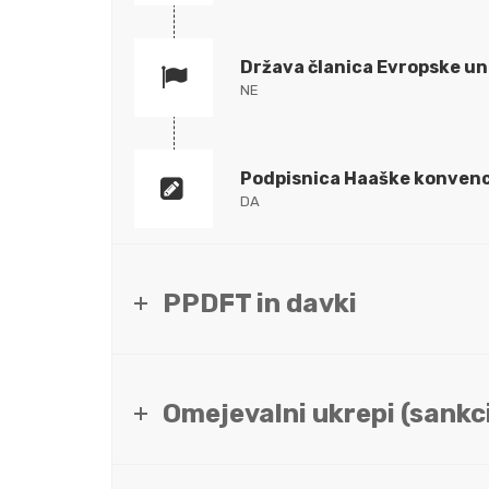
Država članica Evropske un
NE
Podpisnica Haaške konvenc
DA
PPDFT in davki
Omejevalni ukrepi (sankci