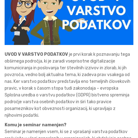
UVOD V VARSTVO PODATKOV
je prvi korak k poznavanju tega
obširnega področja, ki je zaradi vseprisotne digitalizacije
komuniciranja in poslovanja ter številnih izzivov in zlorab, ki jih
povzroča, vedno bolj aktualna tema, ki zadeva prav vsakega od
nas. Ker varstvo podatkov predstavlja eno temeljnih človekovih
pravic, v korak s časom stopa tudi zakonodaja – evropska
Splošna uredba o varstvu podatkov (GDPR) bistveno spreminja
področje varstva osebnih podatkov in širi tako pravice
posameznikov kot obveznosti organizacij, ki upravljajo z
njihovimi podatki.
Komu je seminar namenjen?
Seminar je namenjen vsem, ki se z vprašanji varstva podatkov