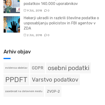
podatkov 140.000 uporabnikov
9 JUL, 2018
0
Hekerji ukradli in razkrili številne podatke o
usposabljanju policistov in FBI agentov v
ZDA
2 JUL, 2018
0
Arhiv objav
osebni podatki
GDPR
evidenca obdelav
PPDFT
Varstvo podatkov
ZVOP-2
zasebnost na delovnem mestu