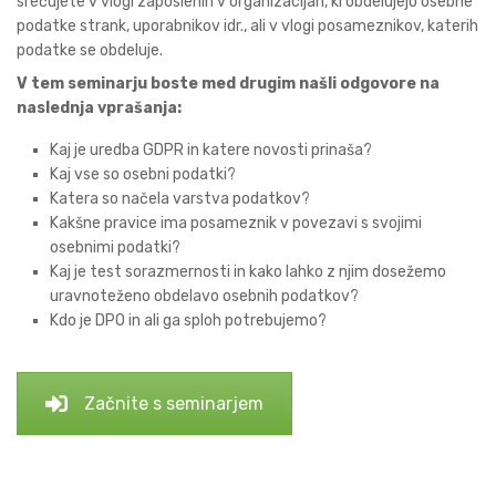
srečujete v vlogi zaposlenih v organizacijah, ki obdelujejo osebne
podatke strank, uporabnikov idr., ali v vlogi posameznikov, katerih
podatke se obdeluje.
V tem seminarju boste med drugim našli odgovore na
naslednja vprašanja:
Kaj je uredba GDPR in katere novosti prinaša?
Kaj vse so osebni podatki?
Katera so načela varstva podatkov?
Kakšne pravice ima posameznik v povezavi s svojimi
osebnimi podatki?
Kaj je test sorazmernosti in kako lahko z njim dosežemo
uravnoteženo obdelavo osebnih podatkov?
Kdo je DPO in ali ga sploh potrebujemo?
Začnite s seminarjem