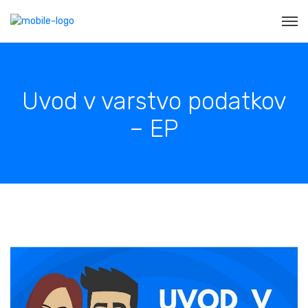
Uvod v varstvo podatkov
– EP