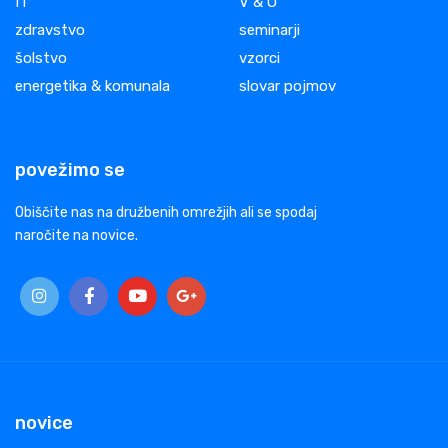
IT
V & O
zdravstvo
seminarji
šolstvo
vzorci
energetika & komunala
slovar pojmov
povežimo se
Obiščite nas na družbenih omrežjih ali se spodaj
naročite na novice.
novice