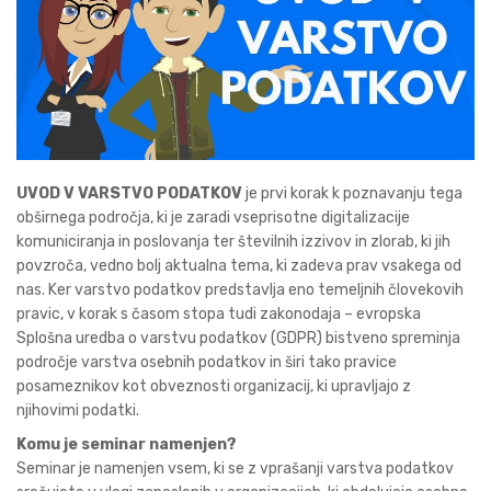
UVOD V VARSTVO PODATKOV
je prvi korak k poznavanju tega
obširnega področja, ki je zaradi vseprisotne digitalizacije
komuniciranja in poslovanja ter številnih izzivov in zlorab, ki jih
povzroča, vedno bolj aktualna tema, ki zadeva prav vsakega od
nas. Ker varstvo podatkov predstavlja eno temeljnih človekovih
pravic, v korak s časom stopa tudi zakonodaja – evropska
Splošna uredba o varstvu podatkov (GDPR) bistveno spreminja
področje varstva osebnih podatkov in širi tako pravice
posameznikov kot obveznosti organizacij, ki upravljajo z
njihovimi podatki.
Komu je seminar namenjen?
Seminar je namenjen vsem, ki se z vprašanji varstva podatkov