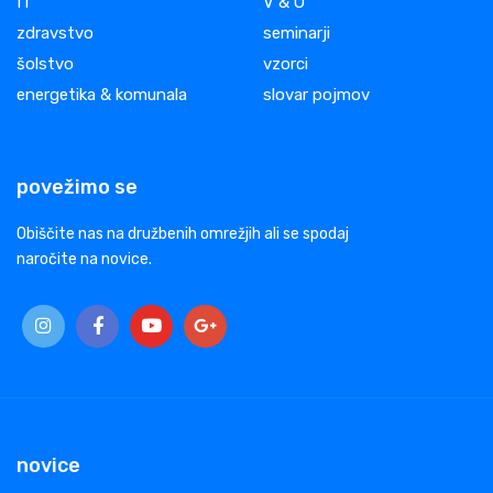
IT
V & O
zdravstvo
seminarji
šolstvo
vzorci
energetika & komunala
slovar pojmov
povežimo se
Obiščite nas na družbenih omrežjih ali se spodaj
naročite na novice.
novice