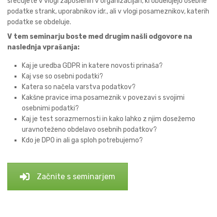
srečujete v vlogi zaposlenih v organizacijah, ki obdelujejo osebne
podatke strank, uporabnikov idr., ali v vlogi posameznikov, katerih
podatke se obdeluje.
V tem seminarju boste med drugim našli odgovore na
naslednja vprašanja:
Kaj je uredba GDPR in katere novosti prinaša?
Kaj vse so osebni podatki?
Katera so načela varstva podatkov?
Kakšne pravice ima posameznik v povezavi s svojimi
osebnimi podatki?
Kaj je test sorazmernosti in kako lahko z njim dosežemo
uravnoteženo obdelavo osebnih podatkov?
Kdo je DPO in ali ga sploh potrebujemo?
Začnite s seminarjem