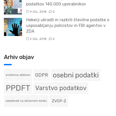
podatkov 140.000 uporabnikov
9 JUL, 2018
0
Hekerji ukradli in razkrili številne podatke o
usposabljanju policistov in FBI agentov v
ZDA
2 JUL, 2018
0
Arhiv objav
osebni podatki
GDPR
evidenca obdelav
PPDFT
Varstvo podatkov
ZVOP-2
zasebnost na delovnem mestu