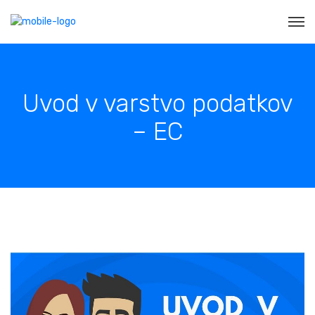
Uvod v varstvo podatkov
– EC