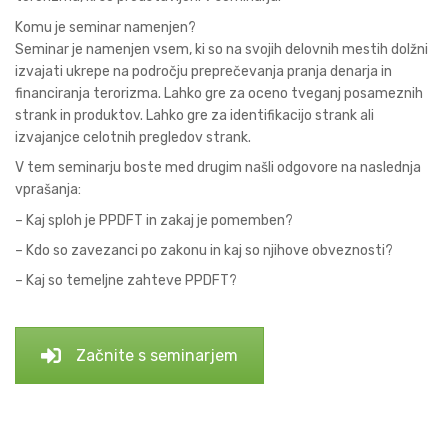
Komu je seminar namenjen?
Seminar je namenjen vsem, ki so na svojih delovnih mestih dolžni
izvajati ukrepe na področju preprečevanja pranja denarja in
financiranja terorizma. Lahko gre za oceno tveganj posameznih
strank in produktov. Lahko gre za identifikacijo strank ali
izvajanjce celotnih pregledov strank.
V tem seminarju boste med drugim našli odgovore na naslednja
vprašanja:
– Kaj sploh je PPDFT in zakaj je pomemben?
– Kdo so zavezanci po zakonu in kaj so njihove obveznosti?
– Kaj so temeljne zahteve PPDFT?
Začnite s seminarjem