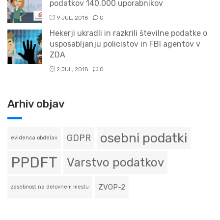
podatkov 140.000 uporabnikov
9 JUL, 2018
0
Hekerji ukradli in razkrili številne podatke o
usposabljanju policistov in FBI agentov v
ZDA
2 JUL, 2018
0
Arhiv objav
osebni podatki
GDPR
evidenca obdelav
PPDFT
Varstvo podatkov
ZVOP-2
zasebnost na delovnem mestu