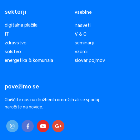
sektorji
vsebine
digitalna plačila
nasveti
IT
V & O
zdravstvo
seminarji
šolstvo
vzorci
energetika & komunala
slovar pojmov
povežimo se
Obiščite nas na družbenih omrežjih ali se spodaj
naročite na novice.