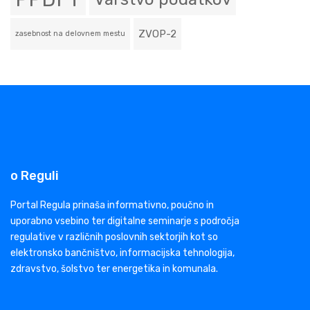
ZVOP-2
zasebnost na delovnem mestu
o Reguli
Portal Regula prinaša informativno, poučno in
uporabno vsebino ter digitalne seminarje s področja
regulative v različnih poslovnih sektorjih kot so
elektronsko bančništvo, informacijska tehnologija,
zdravstvo, šolstvo ter energetika in komunala.