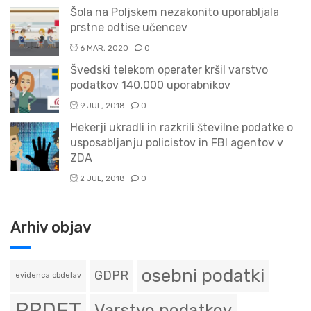
Šola na Poljskem nezakonito uporabljala
prstne odtise učencev
6 MAR, 2020
0
Švedski telekom operater kršil varstvo
podatkov 140.000 uporabnikov
9 JUL, 2018
0
Hekerji ukradli in razkrili številne podatke o
usposabljanju policistov in FBI agentov v
ZDA
2 JUL, 2018
0
Arhiv objav
osebni podatki
GDPR
evidenca obdelav
PPDFT
Varstvo podatkov