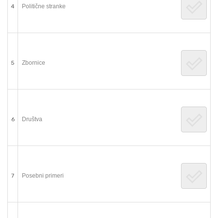
4
Politične stranke
5
Zbornice
6
Društva
7
Posebni primeri