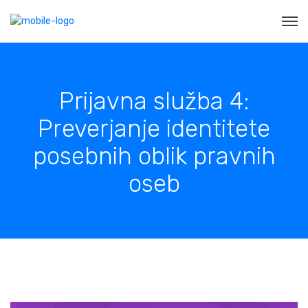
Prijavna služba 4:
Preverjanje identitete
posebnih oblik pravnih
oseb