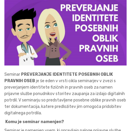
Seminar
PREVERJANJE IDENTITETE POSEBNIH OBLIK
PRAVNIH OSEB
je še eden v vrsti cikla seminarjev v zvezi s
preverjanjem identitete fizičnih in pravnih oseb za namen
prijavne službe ponudnikov storitev zaupanja za izdajo digitalnih
potrdil. V seminarju so predstavljene posebne oblike pravnih oseb
ter dokumentacija, katere predložitev jim omogoča pridobitev
digitalnega potrdila.
Komu je seminar namenjen?
Seminar je namenjen vsem, ki opravljajo naloge prijavne službe