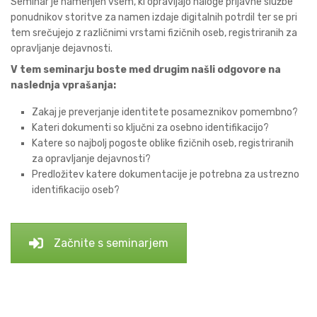
Seminar je namenjen vsem, ki opravljajo naloge prijavne službe
ponudnikov storitve za namen izdaje digitalnih potrdil ter se pri
tem srečujejo z različnimi vrstami fizičnih oseb, registriranih za
opravljanje dejavnosti.
V tem seminarju boste med drugim našli odgovore na
naslednja vprašanja:
Zakaj je preverjanje identitete posameznikov pomembno?
Kateri dokumenti so ključni za osebno identifikacijo?
Katere so najbolj pogoste oblike fizičnih oseb, registriranih
za opravljanje dejavnosti?
Predložitev katere dokumentacije je potrebna za ustrezno
identifikacijo oseb?
Začnite s seminarjem