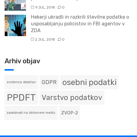
9 JUL, 2018
0
Hekerji ukradli in razkrili številne podatke o
usposabljanju policistov in FBI agentov v
ZDA
2 JUL, 2018
0
Arhiv objav
osebni podatki
GDPR
evidenca obdelav
PPDFT
Varstvo podatkov
ZVOP-2
zasebnost na delovnem mestu