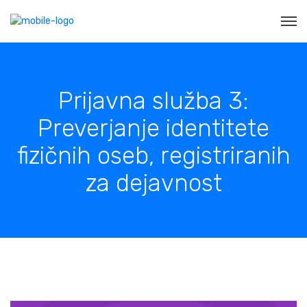
Prijavna služba 3:
Preverjanje identitete
fizičnih oseb, registriranih
za dejavnost