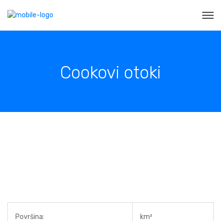
Cookovi otoki
Površina:
km²