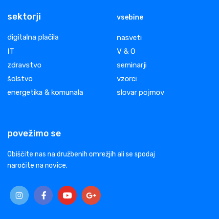
sektorji
vsebine
digitalna plačila
nasveti
IT
V & O
zdravstvo
seminarji
šolstvo
vzorci
energetika & komunala
slovar pojmov
povežimo se
Obiščite nas na družbenih omrežjih ali se spodaj
naročite na novice.