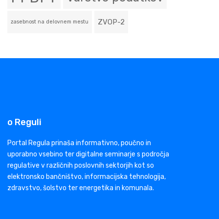
ZVOP-2
zasebnost na delovnem mestu
o Reguli
Portal Regula prinaša informativno, poučno in
uporabno vsebino ter digitalne seminarje s področja
regulative v različnih poslovnih sektorjih kot so
elektronsko bančništvo, informacijska tehnologija,
zdravstvo, šolstvo ter energetika in komunala.