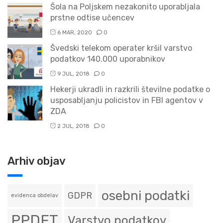
Šola na Poljskem nezakonito uporabljala
prstne odtise učencev
6 MAR, 2020
0
Švedski telekom operater kršil varstvo
podatkov 140.000 uporabnikov
9 JUL, 2018
0
Hekerji ukradli in razkrili številne podatke o
usposabljanju policistov in FBI agentov v
ZDA
2 JUL, 2018
0
Arhiv objav
osebni podatki
GDPR
evidenca obdelav
PPDFT
Varstvo podatkov