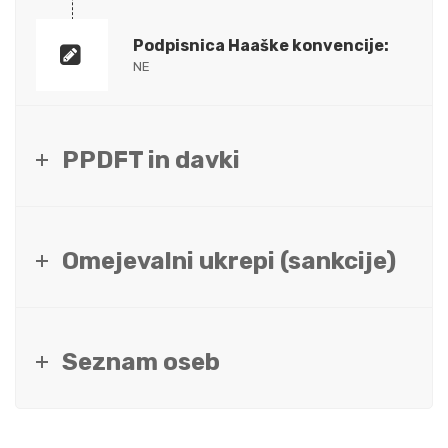
Podpisnica Haaške konvencije:
NE
PPDFT in davki
Omejevalni ukrepi (sankcije)
Seznam oseb