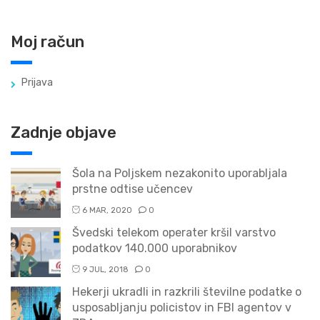
Moj račun
Prijava
Zadnje objave
Šola na Poljskem nezakonito uporabljala
prstne odtise učencev
6 MAR, 2020
0
Švedski telekom operater kršil varstvo
podatkov 140.000 uporabnikov
9 JUL, 2018
0
Hekerji ukradli in razkrili številne podatke o
usposabljanju policistov in FBI agentov v