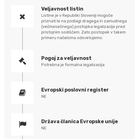
Veljavnost listin
Listine je v Republiki Sloveniji mogoče
priznati le na podlagi dragega in zamudnega
(večmesečnega) postopka legalizacije pred
pristojnim sodiščem. Zato postopek v takem
primeru načeloma odsvetujemo.
Pogoj za veljavnost
Potrebna je formalna legalizacija
Evropski poslovni register
NE
Država članica Evropske unije
NE