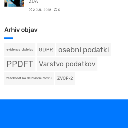
ZDA
2 JUL, 2018
0
Arhiv objav
osebni podatki
GDPR
evidenca obdelav
PPDFT
Varstvo podatkov
ZVOP-2
zasebnost na delovnem mestu