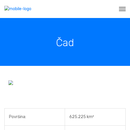
Čad
Površina:
625.225 km²