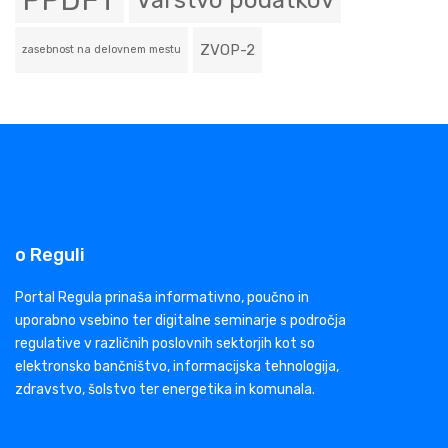
PPDFT
Varstvo podatkov
ZVOP-2
zasebnost na delovnem mestu
o Reguli
Portal Regula prinaša informativno, poučno in
uporabno vsebino ter digitalne seminarje s področja
regulative v različnih poslovnih sektorjih kot so
elektronsko bančništvo, informacijska tehnologija,
zdravstvo, šolstvo ter energetika in komunala.