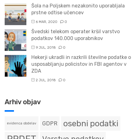
Šola na Poljskem nezakonito uporabljala
prstne odtise učencev
6 MAR, 2020
0
Švedski telekom operater kršil varstvo
podatkov 140.000 uporabnikov
9 JUL, 2018
0
Hekerji ukradli in razkrili številne podatke o
usposabljanju policistov in FBI agentov v
ZDA
2 JUL, 2018
0
Arhiv objav
osebni podatki
GDPR
evidenca obdelav