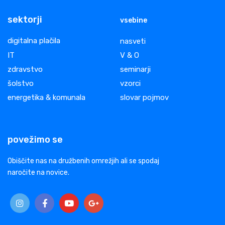
sektorji
vsebine
digitalna plačila
nasveti
IT
V & O
zdravstvo
seminarji
šolstvo
vzorci
energetika & komunala
slovar pojmov
povežimo se
Obiščite nas na družbenih omrežjih ali se spodaj
naročite na novice.