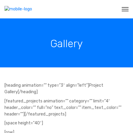
Gallery
[heading animation=”” type=”3″ align=”left”]Project
Gallery[/heading]
[featured_projects animation=”” category=”” limit=”4″
header_color=”” full=”no” text_color=”” item_text_color=””
header=””][/featured_projects]
[space height=”40″]
[row]