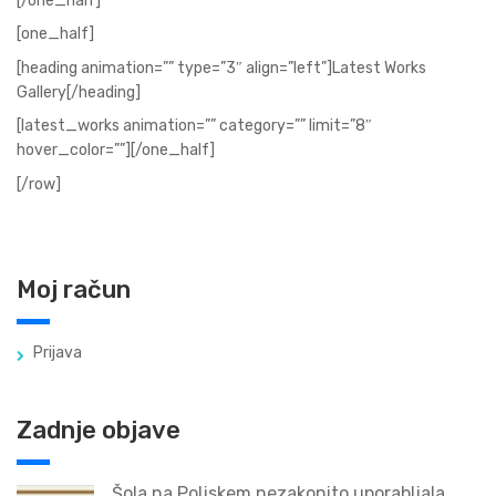
[/one_half]
[one_half]
[heading animation=”” type=”3″ align=”left”]Latest Works
Gallery[/heading]
[latest_works animation=”” category=”” limit=”8″
hover_color=””][/one_half]
[/row]
Moj račun
Prijava
Zadnje objave
Šola na Poljskem nezakonito uporabljala