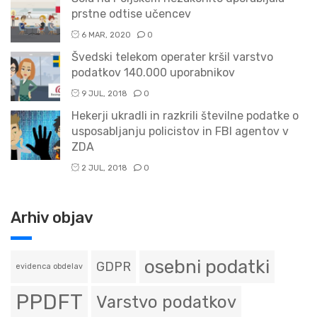
prstne odtise učencev
6 MAR, 2020
0
Švedski telekom operater kršil varstvo
podatkov 140.000 uporabnikov
9 JUL, 2018
0
Hekerji ukradli in razkrili številne podatke o
usposabljanju policistov in FBI agentov v
ZDA
2 JUL, 2018
0
Arhiv objav
osebni podatki
GDPR
evidenca obdelav
PPDFT
Varstvo podatkov