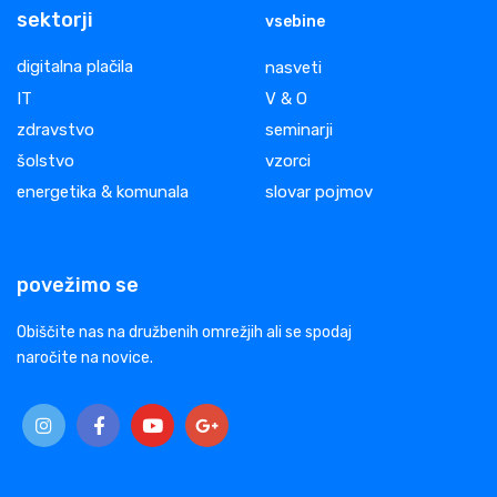
sektorji
vsebine
digitalna plačila
nasveti
IT
V & O
zdravstvo
seminarji
šolstvo
vzorci
energetika & komunala
slovar pojmov
povežimo se
Obiščite nas na družbenih omrežjih ali se spodaj
naročite na novice.