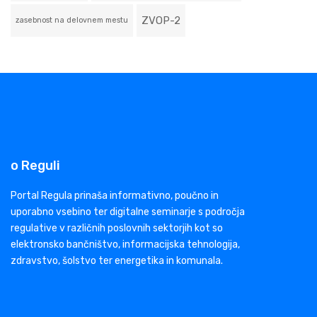
ZVOP-2
zasebnost na delovnem mestu
o Reguli
Portal Regula prinaša informativno, poučno in
uporabno vsebino ter digitalne seminarje s področja
regulative v različnih poslovnih sektorjih kot so
elektronsko bančništvo, informacijska tehnologija,
zdravstvo, šolstvo ter energetika in komunala.