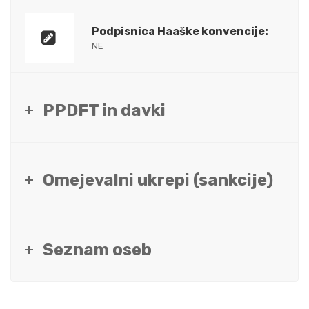
Podpisnica Haaške konvencije:
NE
PPDFT in davki
Omejevalni ukrepi (sankcije)
Seznam oseb