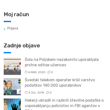
Moj račun
Prijava
Zadnje objave
Šola na Poljskem nezakonito uporabljala
prstne odtise učencev
6 MAR, 2020
0
Švedski telekom operater kršil varstvo
podatkov 140.000 uporabnikov
9 JUL, 2018
0
Hekerji ukradli in razkrili številne podatke o
usposabljanju policistov in FBI agentov v