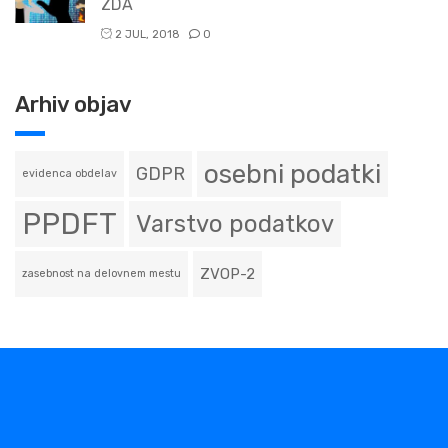
ZDA
2 JUL, 2018
0
Arhiv objav
osebni podatki
GDPR
evidenca obdelav
PPDFT
Varstvo podatkov
ZVOP-2
zasebnost na delovnem mestu