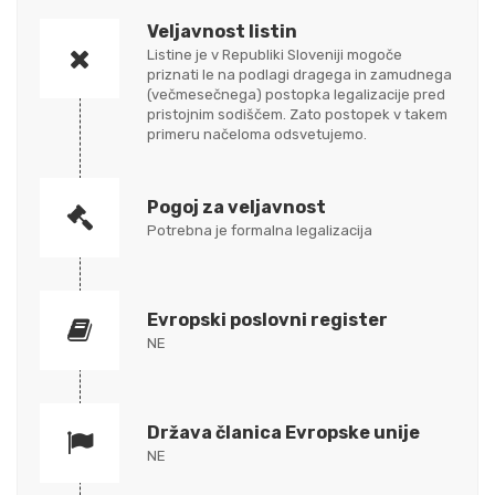
Veljavnost listin
Listine je v Republiki Sloveniji mogoče
priznati le na podlagi dragega in zamudnega
(večmesečnega) postopka legalizacije pred
pristojnim sodiščem. Zato postopek v takem
primeru načeloma odsvetujemo.
Pogoj za veljavnost
Potrebna je formalna legalizacija
Evropski poslovni register
NE
Država članica Evropske unije
NE