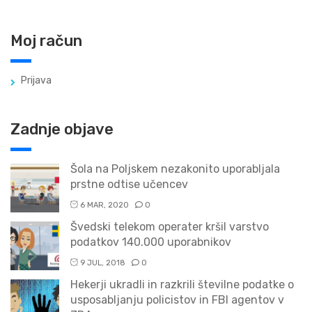
Moj račun
Prijava
Zadnje objave
Šola na Poljskem nezakonito uporabljala
prstne odtise učencev
6 MAR, 2020
0
Švedski telekom operater kršil varstvo
podatkov 140.000 uporabnikov
9 JUL, 2018
0
Hekerji ukradli in razkrili številne podatke o
usposabljanju policistov in FBI agentov v