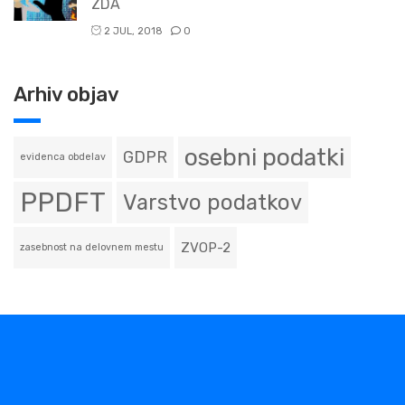
ZDA
2 JUL, 2018
0
Arhiv objav
osebni podatki
GDPR
evidenca obdelav
PPDFT
Varstvo podatkov
ZVOP-2
zasebnost na delovnem mestu