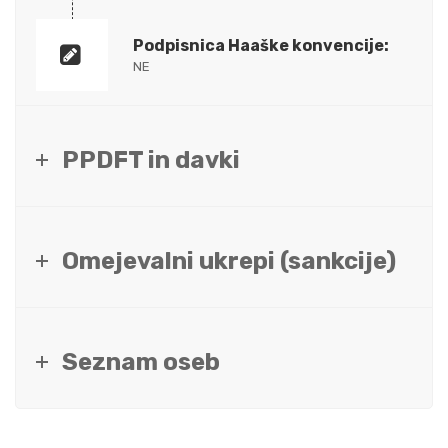
Podpisnica Haaške konvencije:
NE
PPDFT in davki
Omejevalni ukrepi (sankcije)
Seznam oseb