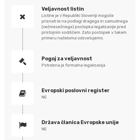
Veljavnost listin
Listine je v Republiki Sloveniji mogoče
priznati le na podlagi dragega in zamudnega
(večmesečnega) postopka legalizacije pred
pristojnim sodiščem. Zato postopek v takem
primeru načeloma odsvetujemo.
Pogoj za veljavnost
Potrebna je formalna legalizacija
Evropski poslovni register
NE
Država članica Evropske unije
NE