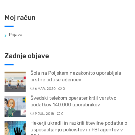
Moj račun
Prijava
Zadnje objave
Šola na Poljskem nezakonito uporabljala
prstne odtise učencev
6 MAR, 2020
0
Švedski telekom operater kršil varstvo
podatkov 140.000 uporabnikov
9 JUL, 2018
0
Hekerji ukradli in razkrili številne podatke o
usposabljanju policistov in FBI agentov v