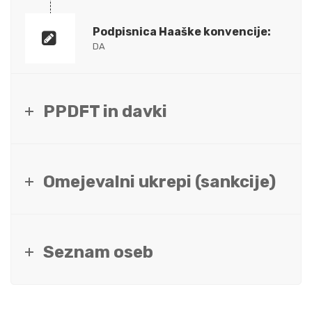
Podpisnica Haaške konvencije:
DA
PPDFT in davki
Omejevalni ukrepi (sankcije)
Seznam oseb