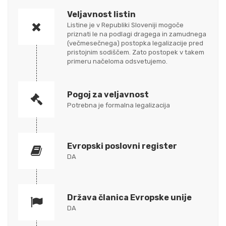
Veljavnost listin
Listine je v Republiki Sloveniji mogoče
priznati le na podlagi dragega in zamudnega
(večmesečnega) postopka legalizacije pred
pristojnim sodiščem. Zato postopek v takem
primeru načeloma odsvetujemo.
Pogoj za veljavnost
Potrebna je formalna legalizacija
Evropski poslovni register
DA
Država članica Evropske unije
DA