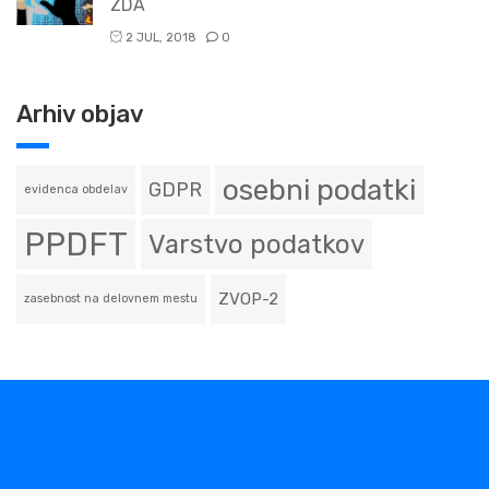
ZDA
2 JUL, 2018
0
Arhiv objav
osebni podatki
GDPR
evidenca obdelav
PPDFT
Varstvo podatkov
ZVOP-2
zasebnost na delovnem mestu