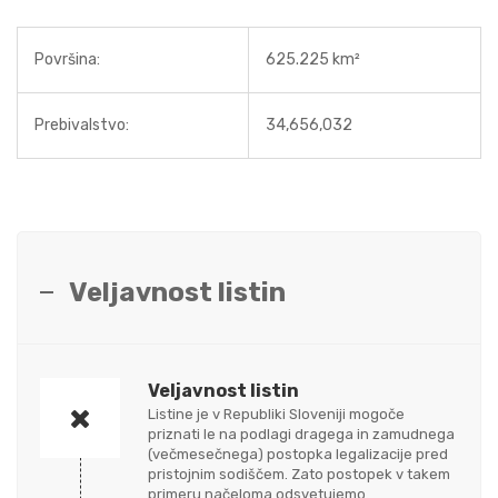
Površina:
625.225 km²
Prebivalstvo:
34,656,032
Veljavnost listin
Veljavnost listin
Listine je v Republiki Sloveniji mogoče
priznati le na podlagi dragega in zamudnega
(večmesečnega) postopka legalizacije pred
pristojnim sodiščem. Zato postopek v takem
primeru načeloma odsvetujemo.