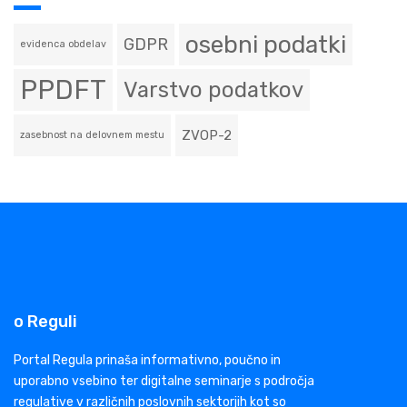
osebni podatki
GDPR
evidenca obdelav
PPDFT
Varstvo podatkov
ZVOP-2
zasebnost na delovnem mestu
o Reguli
Portal Regula prinaša informativno, poučno in
uporabno vsebino ter digitalne seminarje s področja
regulative v različnih poslovnih sektorjih kot so