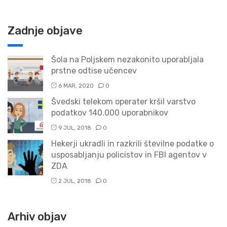
Zadnje objave
Šola na Poljskem nezakonito uporabljala
prstne odtise učencev
6 MAR, 2020
0
Švedski telekom operater kršil varstvo
podatkov 140.000 uporabnikov
9 JUL, 2018
0
Hekerji ukradli in razkrili številne podatke o
usposabljanju policistov in FBI agentov v
ZDA
2 JUL, 2018
0
Arhiv objav