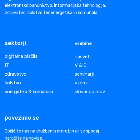
elektronsko bančništvo, informacijska tehnologija,
zdravstvo, šolstvo ter energetika in komunala.
sektorji
vsebine
digitalna plačila
nasveti
IT
V & O
zdravstvo
seminarji
šolstvo
vzorci
energetika & komunala
slovar pojmov
povežimo se
Obiščite nas na družbenih omrežjih ali se spodaj
naročite na novice.